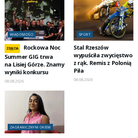
WIADOMOŚCI
SPORT
Rockowa Noc
Stal Rzeszów
ZDJĘCIA
wypuściła zwycięstwo
Summer GIG trwa
z rąk. Remis z Polonią
na Lisiej Górze. Znamy
Piła
wyniki konkursu
08.08.2026
08.08.2026
ZAGRANICZNYM OKIEM