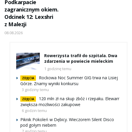
Podkarpacie
zagranicznym okiem.
Odcinek 12: Lexshri
z Malezji
08.08.2026
Rowerzysta trafił do szpitala. Dwa
zdarzenia w powiecie mieleckim
1 godzinę temu
Rockowa Noc Summer GIG trwa na Lisiej
ZDJĘCIA
Górze. Znamy wyniki konkursu
3 godziny temu
120 mln zł na skup zbóż i rzepaku. Elewarr
ZDJĘCIA
zwiększa możliwości zakupowe
6 godzin temu
Piknik Pokoleń w Dębicy. Wieczorem Silent Disco
pod gołym niebem
7 godzin temu