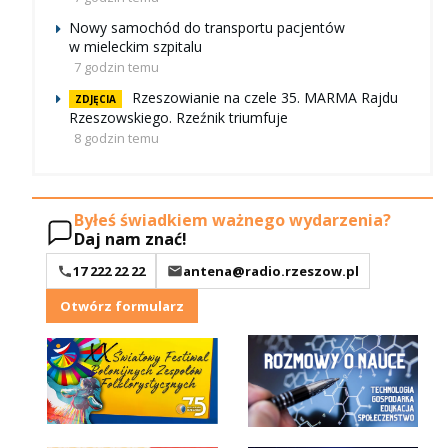
Nowy samochód do transportu pacjentów
w mieleckim szpitalu
7 godzin temu
Rzeszowianie na czele 35. MARMA Rajdu
ZDJĘCIA
Rzeszowskiego. Rzeźnik triumfuje
8 godzin temu
Byłeś świadkiem ważnego wydarzenia?
Daj nam znać!
17 222 22 22
antena@radio.rzeszow.pl
Otwórz formularz