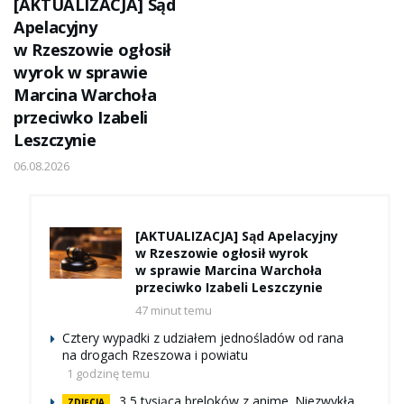
[AKTUALIZACJA] Sąd
Apelacyjny
w Rzeszowie ogłosił
wyrok w sprawie
Marcina Warchoła
przeciwko Izabeli
Leszczynie
06.08.2026
[AKTUALIZACJA] Sąd Apelacyjny
w Rzeszowie ogłosił wyrok
w sprawie Marcina Warchoła
przeciwko Izabeli Leszczynie
47 minut temu
Cztery wypadki z udziałem jednośladów od rana
na drogach Rzeszowa i powiatu
1 godzinę temu
3,5 tysiąca breloków z anime. Niezwykła
ZDJĘCIA