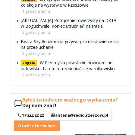
kolekcja na wystawie w Rzeszowie
1 godzinę temu
[AKTUALIZACJA] Potrącenie rowerzysty na DK19
w Boguchwale. Koniec utrudnień na trasie
2 godziny temu
Beata Szydło ukarana grzywną za niestawienie się
na przesłuchanie
2 godziny temu
W Przemyślu powstanie nowoczesne
ZDJĘCIA
lodowisko. Latem ma zmieniać się w rolkowisko
2 godziny temu
Byłeś świadkiem ważnego wydarzenia?
Daj nam znać!
17 222 22 22
antena@radio.rzeszow.pl
Otwórz formularz