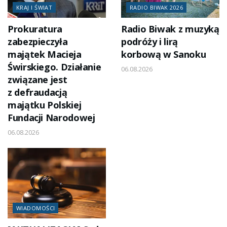
KRAJ I ŚWIAT
RADIO BIWAK 2026
Prokuratura
Radio Biwak z muzyką
zabezpieczyła
podróży i lirą
majątek Macieja
korbową w Sanoku
Świrskiego. Działanie
06.08.2026
związane jest
z defraudacją
majątku Polskiej
Fundacji Narodowej
06.08.2026
WIADOMOŚCI