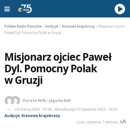
Polskie Radio Rzeszów
>
Audycje
>
Kresowe krajobrazy
>
Misjonarz ojciec
Paweł Dyl. Pomocny Polak w Gruzji
Misjonarz ojciec Paweł
Dyl. Pomocny Polak
w Gruzji
Dorota Wilk
i
Jagoda Rall
24 marca 2023 - 15:30 - Aktualizacja 21 kwietnia 2023 - 14:34
Audycje
,
Kresowe krajobrazy
A
Czas czytania: 1 minuta
A