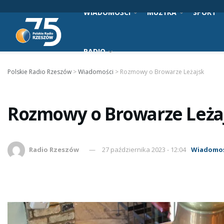
WIADOMOŚCI
MUZYKA
SPORT
RADIO
Polskie Radio Rzeszów
>
Wiadomości
>
Rozmowy o Browarze Leżajsk
Rozmowy o Browarze Leża
Radio Rzeszów
27 października 2023 - 12:04
Wiadomoś