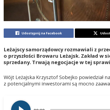
Udostępnij na Facebook
Udost
Leżajscy samorządowcy rozmawiali z prze
o przyszłości Browaru Leżajsk. Zakład w s
sprzedany. Trwają negocjacje w tej spraw
Wójt Leżajska Krzysztof Sobejko powiedział n
z potencjalnymi inwestorami są mocno zaaw
Odtwarzacz
plików