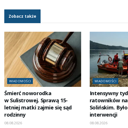
Zobacz także
WIADOMOŚCI
WIADOMOŚCI
Śmierć noworodka
Intensywny tyd
w Sulistrowej. Sprawą 15-
ratowników na
letniej matki zajmie się sąd
Solińskim. Było
rodzinny
interwencji
08.08.2026
08.08.2026