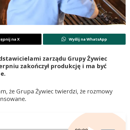
ępnij na X
Wyślij na WhatsApp
dstawicielami zarządu Grupy Żywiec
ierpniu zakończył produkcję i ma być
ie.
am, że Grupa Żywiec twierdzi, że rozmowy
ansowane.
Używaj