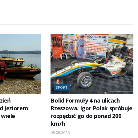
SPORT
zień
Bolid Formuły 4 na ulicach
d Jeziorem
Rzeszowa. Igor Polak spróbuje
 wiele
rozpędzić go do ponad 200
km/h
08.08.2026