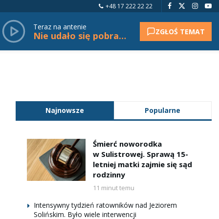
+48 17 222 22 22
Teraz na antenie
ZGŁOŚ TEMAT
Nie udało się pobrać tytułu.
Najnowsze
Popularne
Śmierć noworodka
w Sulistrowej. Sprawą 15-
letniej matki zajmie się sąd
rodzinny
11 minut temu
Intensywny tydzień ratowników nad Jeziorem
Solińskim. Było wiele interwencji