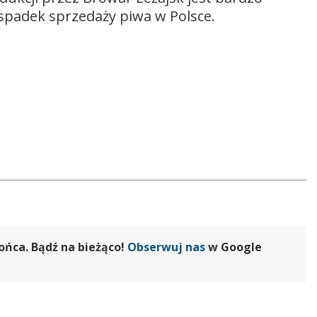
spadek sprzedaży piwa w Polsce.
zwiększyć
lub
zmniejszyć
głośność.
ońca. Bądź na bieżąco!
Obserwuj nas
w Google