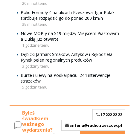
20 minut temu
Bolid Formuły 4 na ulicach Rzeszowa. Igor Polak
spróbuje rozpędzić go do ponad 200 km/h
39 minut temu
Nowe MOP-y na S19 między Miejscem Piastowym
a Duklą już otwarte
1 godzinę temu
Dębicki Jarmark Smaków, Antyków i Rękodzieła.
Rynek pełen regionalnych produktów
3 godziny temu
Burze i ulewy na Podkarpaciu. 244 interwencje
strażaków
5 godzin temu
Byłeś
17 222 22 22
świadkiem
ważnego
antena@radio.rzeszow.pl
wydarzenia?