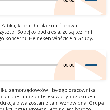
00:00
strzałek
do
góry
 Żabka, która chciała kupić browar
oraz
sztof Sobejko podkreśla, że są też inni
do
ego koncernu Heineken właściciela Grupy.
dołu
aby
zwiększyć
lub
zmniejszyć
Używaj
00:00
głośność.
strzałek
do
góry
 kilku samorządowców i byłego pracownika
oraz
mi partnerami zainteresowanymi zakupem
do
odukcja piwa zostanie tam wznowiona. Grupa
dołu
ukcji przez Browar Leżajsk jest bardzo
aby