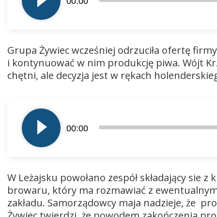
00:00
dźwiękowych
Grupa Żywiec wcześniej odrzuciła ofertę firmy
i kontynuować w nim produkcję piwa. Wójt Krzy
chętni, ale decyzja jest w rękach holenderski
Odtwarzacz
plików
00:00
dźwiękowych
W Leżajsku powołano zespół składający sie z
browaru, który ma rozmawiać z ewentualny
zakładu. Samorządowcy maja nadzieje, że pr
Żywiec twierdzi, że powodem zakończenia prod