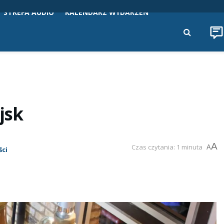
STREFA AUDIO
KALENDARZ WYDARZEŃ
jsk
A
Czas czytania: 1 minuta
A
ci