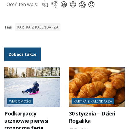
Tagi:
KARTKA Z KALENDARZA
Zobacz także
WIADOMOŚCI
KARTKA Z KALENDARZA
Podkarpaccy
30 stycznia – Dzień
uczniowie pierwsi
Rogalika
rozpoczną ferie