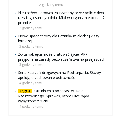
2 godziny temu
Nietrzeźwy kierowca zatrzymany przez policję dwa
razy tego samego dnia. Miał w organizmie ponad 2
promile
2 godziny temu
Nowe spadochrony dla uczniów mieleckiej klasy
lotniczej
3 godziny temu
Żółta naklejka może uratować życie. PKP
przypomina zasady bezpieczeństwa na przejazdach
3 godziny temu
Seria zdarzeń drogowych na Podkarpaciu. Służby
apelują o zachowanie ostrożności
4 godziny temu
Utrudnienia podczas 35. Rajdu
ZDJĘCIA
Rzeszowskiego. Sprawdź, które ulice będą
wyłączone z ruchu
4 godziny temu