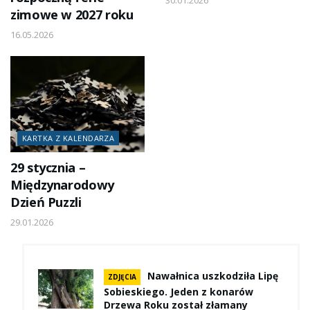
30.01.2026
zimowe w 2027 roku
16.05.2026
KARTKA Z KALENDARZA
29 stycznia –
Międzynarodowy
Dzień Puzzli
29.01.2026
Nawałnica uszkodziła Lipę
ZDJĘCIA
Sobieskiego. Jeden z konarów
Drzewa Roku został złamany