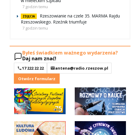
w mieleckim szpitalu
7 godzin temu
Rzeszowianie na czele 35. MARMA Rajdu
ZDJĘCIA
Rzeszowskiego. Rzeźnik triumfuje
7 godzin temu
Byłeś świadkiem ważnego wydarzenia?
Daj nam znać!
17 222 22 22
antena@radio.rzeszow.pl
Otwórz formularz