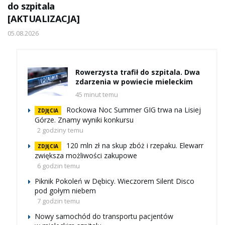
do szpitala
[AKTUALIZACJA]
05.08.2026
Rowerzysta trafił do szpitala. Dwa
zdarzenia w powiecie mieleckim
45 minut temu
Rockowa Noc Summer GIG trwa na Lisiej
ZDJĘCIA
Górze. Znamy wyniki konkursu
2 godziny temu
120 mln zł na skup zbóż i rzepaku. Elewarr
ZDJĘCIA
zwiększa możliwości zakupowe
6 godzin temu
Piknik Pokoleń w Dębicy. Wieczorem Silent Disco
pod gołym niebem
7 godzin temu
Nowy samochód do transportu pacjentów