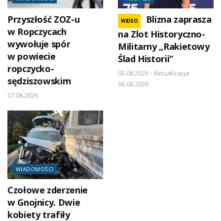
Przyszłość ZOZ-u
Blizna zaprasza
WIDEO
w Ropczycach
na Zlot Historyczno-
wywołuje spór
Militarny „Rakietowy
w powiecie
Ślad Historii”
ropczycko-
05.08.2026 - Aktualizacja
sędziszowskim
06.08.2026
07.08.2026
WIADOMOŚCI
Czołowe zderzenie
w Gnojnicy. Dwie
kobiety trafiły