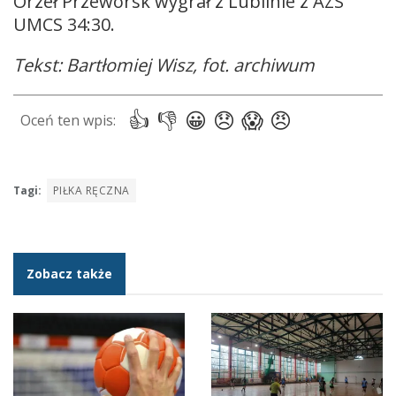
Orzeł Przeworsk wygrał z Lublinie z AZS
UMCS 34:30.
Tekst: Bartłomiej Wisz, fot. archiwum
Tagi:
PIŁKA RĘCZNA
Zobacz także