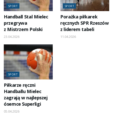
SPORT
SPORT
Handball Stal Mielec
Porażka piłkarek
przegrywa
ręcznych SPR Rzeszów
z Mistrzem Polski
z liderem tabeli
23.04.2026
11.04.2026
SPORT
Piłkarze ręczni
Handballu Mielec
zagrają w najlepszej
ósemce Superligi
05.04.2026