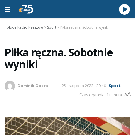
Polskie Radio Rzeszów
>
Sport
>
Piłka ręczna. Sobotnie wyniki
Piłka ręczna. Sobotnie
wyniki
Dominik Obara
25 listopada 2023 - 20:46
Sport
A
Czas czytania: 1 minuta
A