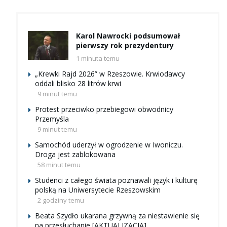
Karol Nawrocki podsumował
pierwszy rok prezydentury
1 minuta temu
„Krewki Rajd 2026” w Rzeszowie. Krwiodawcy
oddali blisko 28 litrów krwi
9 minut temu
Protest przeciwko przebiegowi obwodnicy
Przemyśla
9 minut temu
Samochód uderzył w ogrodzenie w Iwoniczu.
Droga jest zablokowana
58 minut temu
Studenci z całego świata poznawali język i kulturę
polską na Uniwersytecie Rzeszowskim
2 godziny temu
Beata Szydło ukarana grzywną za niestawienie się
na przesłuchanie [AKTUALIZACJA]