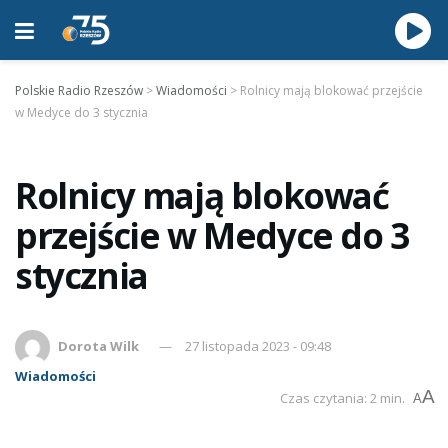
Polskie Radio Rzeszów
>
Wiadomości
>
Rolnicy mają blokować przejście
w Medyce do 3 stycznia
Rolnicy mają blokować
przejście w Medyce do 3
stycznia
Dorota Wilk
27 listopada 2023 - 09:48
Wiadomości
A
Czas czytania: 2 min.
A