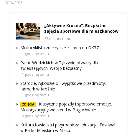
07.04.2025
„Aktywne Krosno”. Bezpłatne
zajęcia sportowe dla mieszkańców
23 minuty temu
Motocyklista zderzył się z sarną na DK77
1 godzinę temu
Pałac Wodzickich w Tyczynie otwarty dla
zwiedzających. Wstęp bezpłatny
1 godzinę temu
Starocie, rękodzieło i wyjątkowe przedmioty.
Jarmark w Krośnie
1 godzinę temu
Klasyczne pojazdy i sportowe emocje.
ZDJĘCIA
Motoryzacyjny weekend w Boguchwale
2 godziny temu
Kultura łowiecka i przyrodnicza edukacja. Festiwal
w Parku Miejskim w Nisku