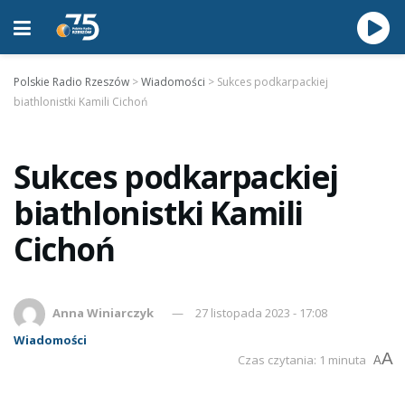
Polskie Radio Rzeszów
>
Wiadomości
>
Sukces podkarpackiej
biathlonistki Kamili Cichoń
Sukces podkarpackiej
biathlonistki Kamili
Cichoń
Anna Winiarczyk
27 listopada 2023 - 17:08
Wiadomości
A
Czas czytania: 1 minuta
A