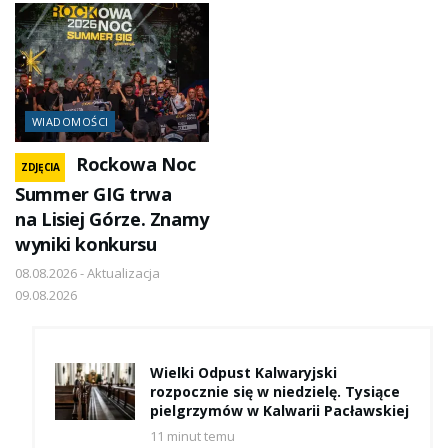
WIADOMOŚCI
Rockowa Noc
ZDJĘCIA
Summer GIG trwa
na Lisiej Górze. Znamy
wyniki konkursu
08.08.2026 - Aktualizacja
09.08.2026
Wielki Odpust Kalwaryjski
rozpocznie się w niedzielę. Tysiące
pielgrzymów w Kalwarii Pacławskiej
11 minut temu