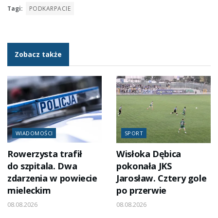
Tagi:
PODKARPACIE
Zobacz także
WIADOMOŚCI
SPORT
Rowerzysta trafił
Wisłoka Dębica
do szpitala. Dwa
pokonała JKS
zdarzenia w powiecie
Jarosław. Cztery gole
mieleckim
po przerwie
08.08.2026
08.08.2026