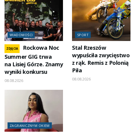
WIADOMOŚCI
SPORT
Rockowa Noc
Stal Rzeszów
ZDJĘCIA
wypuściła zwycięstwo
Summer GIG trwa
z rąk. Remis z Polonią
na Lisiej Górze. Znamy
Piła
wyniki konkursu
08.08.2026
08.08.2026
ZAGRANICZNYM OKIEM