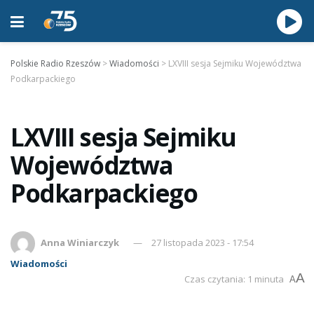
Polskie Radio Rzeszów
>
Wiadomości
>
LXVIII sesja Sejmiku Województwa
Podkarpackiego
LXVIII sesja Sejmiku
Województwa
Podkarpackiego
Anna Winiarczyk
27 listopada 2023 - 17:54
Wiadomości
A
Czas czytania: 1 minuta
A