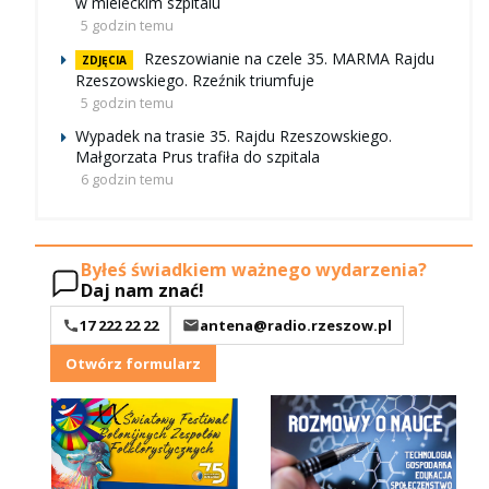
w mieleckim szpitalu
5 godzin temu
Rzeszowianie na czele 35. MARMA Rajdu
ZDJĘCIA
Rzeszowskiego. Rzeźnik triumfuje
5 godzin temu
Wypadek na trasie 35. Rajdu Rzeszowskiego.
Małgorzata Prus trafiła do szpitala
6 godzin temu
Byłeś świadkiem ważnego wydarzenia?
Daj nam znać!
17 222 22 22
antena@radio.rzeszow.pl
Otwórz formularz