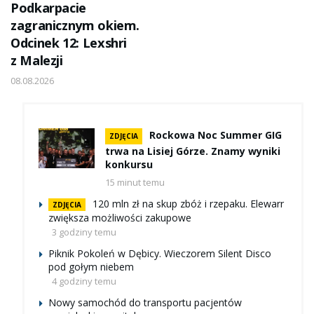
Podkarpacie
zagranicznym okiem.
Odcinek 12: Lexshri
z Malezji
08.08.2026
Rockowa Noc Summer GIG
ZDJĘCIA
trwa na Lisiej Górze. Znamy wyniki
konkursu
15 minut temu
120 mln zł na skup zbóż i rzepaku. Elewarr
ZDJĘCIA
zwiększa możliwości zakupowe
3 godziny temu
Piknik Pokoleń w Dębicy. Wieczorem Silent Disco
pod gołym niebem
4 godziny temu
Nowy samochód do transportu pacjentów