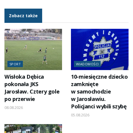
Zobacz także
SPORT
WIADOMOŚCI
Wisłoka Dębica
10-miesięczne dziecko
pokonała JKS
zamknięte
Jarosław. Cztery gole
w samochodzie
po przerwie
w Jarosławiu.
Policjanci wybili szybę
08.08.2026
05.08.2026