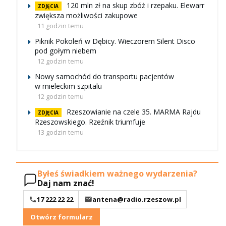
120 mln zł na skup zbóż i rzepaku. Elewarr
ZDJĘCIA
zwiększa możliwości zakupowe
11 godzin temu
Piknik Pokoleń w Dębicy. Wieczorem Silent Disco
pod gołym niebem
12 godzin temu
Nowy samochód do transportu pacjentów
w mieleckim szpitalu
12 godzin temu
Rzeszowianie na czele 35. MARMA Rajdu
ZDJĘCIA
Rzeszowskiego. Rzeźnik triumfuje
13 godzin temu
Byłeś świadkiem ważnego wydarzenia?
Daj nam znać!
17 222 22 22
antena@radio.rzeszow.pl
Otwórz formularz