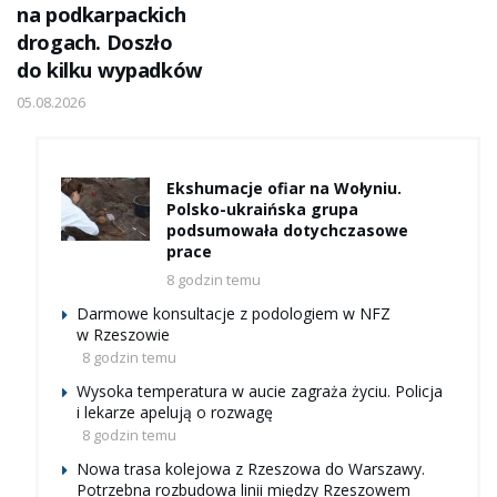
na podkarpackich
drogach. Doszło
do kilku wypadków
05.08.2026
Ekshumacje ofiar na Wołyniu.
Polsko-ukraińska grupa
podsumowała dotychczasowe
prace
8 godzin temu
Darmowe konsultacje z podologiem w NFZ
w Rzeszowie
8 godzin temu
Wysoka temperatura w aucie zagraża życiu. Policja
i lekarze apelują o rozwagę
8 godzin temu
Nowa trasa kolejowa z Rzeszowa do Warszawy.
Potrzebna rozbudowa linii między Rzeszowem