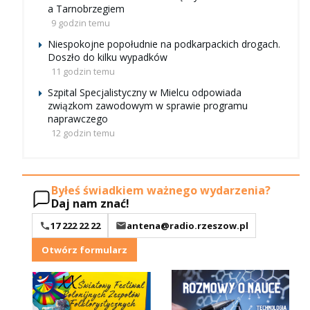
a Tarnobrzegiem
9 godzin temu
Niespokojne popołudnie na podkarpackich drogach.
Doszło do kilku wypadków
11 godzin temu
Szpital Specjalistyczny w Mielcu odpowiada
związkom zawodowym w sprawie programu
naprawczego
12 godzin temu
Byłeś świadkiem ważnego wydarzenia?
Daj nam znać!
17 222 22 22
antena@radio.rzeszow.pl
Otwórz formularz