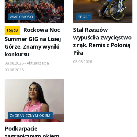
WIADOMOŚCI
SPORT
Rockowa Noc
Stal Rzeszów
ZDJĘCIA
wypuściła zwycięstwo
Summer GIG na Lisiej
z rąk. Remis z Polonią
Górze. Znamy wyniki
Piła
konkursu
08.08.2026
08.08.2026 - Aktualizacja
09.08.2026
ZAGRANICZNYM OKIEM
Podkarpacie
zagranicznym okiem.