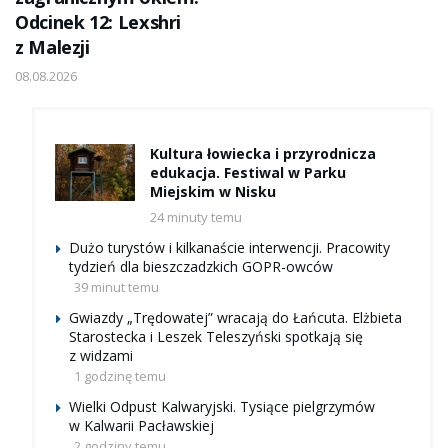
Odcinek 12: Lexshri
z Malezji
08.08.2026
Kultura łowiecka i przyrodnicza
edukacja. Festiwal w Parku
Miejskim w Nisku
24 minuty temu
Dużo turystów i kilkanaście interwencji. Pracowity
tydzień dla bieszczadzkich GOPR-owców
39 minut temu
Gwiazdy „Trędowatej” wracają do Łańcuta. Elżbieta
Starostecka i Leszek Teleszyński spotkają się
z widzami
1 godzinę temu
Wielki Odpust Kalwaryjski. Tysiące pielgrzymów
w Kalwarii Pacławskiej
2 godziny temu