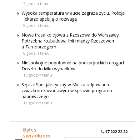
7 godzin temu
Wysoka temperatura w aucie zagraża życiu. Policja
i lekarze apelują o rozwagę
8 godzin temu
Nowa trasa kolejowa z Rzeszowa do Warszawy.
Potrzebna rozbudowa linii między Rzeszowem
a Tarnobrzegiem
8 godzin temu
Niespokojne popołudnie na podkarpackich drogach.
Doszło do kilku wypadków
10 godzin temu
Szpital Specjalistyczny w Mielcu odpowiada
związkom zawodowym w sprawie programu
naprawczego
11 godzin temu
Byłeś
17 222 22 22
świadkiem