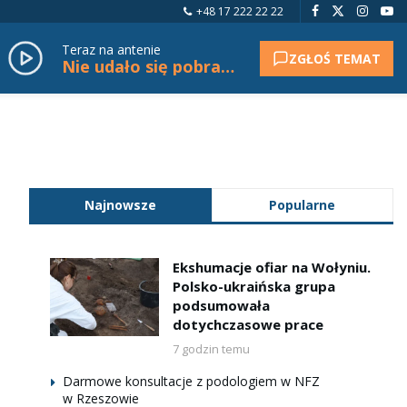
+48 17 222 22 22
Teraz na antenie
ZGŁOŚ TEMAT
Nie udało się pobrać tytułu.
Najnowsze
Popularne
Ekshumacje ofiar na Wołyniu.
Polsko-ukraińska grupa
podsumowała
dotychczasowe prace
7 godzin temu
Darmowe konsultacje z podologiem w NFZ
w Rzeszowie