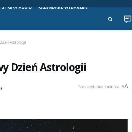
STREFA AUDIO
KALENDARZ WYDARZEŃ
zień Astrologii
 Dzień Astrologii
A
Czas czytania: 1 minuta
A
za