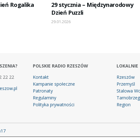
zień Rogalika
29 stycznia – Międzynarodowy
Dzień Puzzli
29.01.2026
SZENIA?
POLSKIE RADIO RZESZÓW
LOKALNIE
2 22 22
Kontakt
Rzeszów
Kampanie społeczne
Przemyśl
eszow.pl
Patronaty
Stalowa Wo
Regulaminy
Tarnobrze
Polityka prywatności
Region
m17