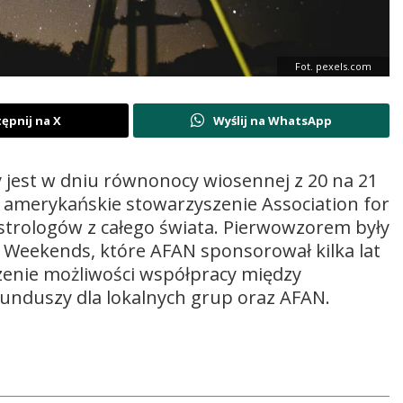
Fot. pexels.com
ępnij na X
Wyślij na WhatsApp
jest w dniu równonocy wiosennej z 20 na 21
 amerykańskie stowarzyszenie Association for
astrologów z całego świata. Pierwowzorem były
 Weekends, które AFAN sponsorował kilka lat
zenie możliwości współpracy między
 funduszy dla lokalnych grup oraz AFAN.