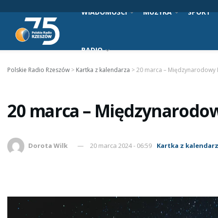
WIADOMOŚCI
MUZYKA
SPORT
RADIO
Polskie Radio Rzeszów
>
Kartka z kalendarza
>
20 marca – Międzynarodowy D
20 marca – Międzynarodowy
Dorota Wilk
20 marca 2024 - 06:59
Kartka z kalendar