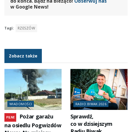
do końca. Bądź na bieżąco!
Obserwuj nas
w Google News!
Tagi:
RZESZÓW
Zobacz także
WIADOMOŚCI
RADIO BIWAK 2026
Pożar garażu
Sprawdź,
PILNE
co w dzisiejszym
na osiedlu Pogwizdów
Radiu Biwak