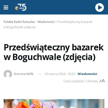
Polskie Radio Rzeszów
>
Wiadomości
>
Przedświąteczny bazarek
w Boguchwale (zdjęcia)
Przedświąteczny bazarek
w Boguchwale (zdjęcia)
Dorota Wilk
23 marca 2024 - 16:23
Wiadomości
A
Czas czytania: 1 minuta
A