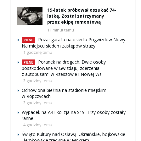
19-latek próbował oszukać 74-
latkę. Został zatrzymany
przez ekipę remontową
11 minut temu
Pożar garażu na osiedlu Pogwizdów Nowy.
PILNE
Na miejscu siedem zastępów straży
1 godzinę temu
Poranek na drogach. Dwie osoby
PILNE
poszkodowane w Gwizdaju, zderzenia
z autobusami w Rzeszowie i Nowej Wsi
3 godziny temu
Odnowiona bieżnia na stadionie miejskim
w Ropczycach
3 godziny temu
Wypadek na A4 i kolizja na S19. Trzy osoby zostały
ranne
4 godziny temu
Święto Kultury nad Osławą. Ukraińskie, bojkowskie
i łemkowskie tradycje w Mokrem