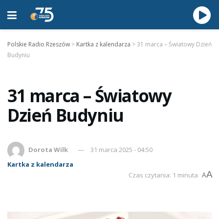
Polskie Radio Rzeszów
>
Kartka z kalendarza
>
31 marca – Światowy Dzień
Budyniu
31 marca – Światowy
Dzień Budyniu
Dorota Wilk
31 marca 2025 - 04:50
Kartka z kalendarza
A
Czas czytania: 1 minuta
A