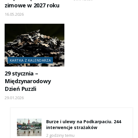
zimowe w 2027 roku
16.05.2026
KARTKA Z KALENDARZA
29 stycznia –
Międzynarodowy
Dzień Puzzli
29.01.2026
Burze i ulewy na Podkarpaciu. 244
interwencje strażaków
2 godziny temu