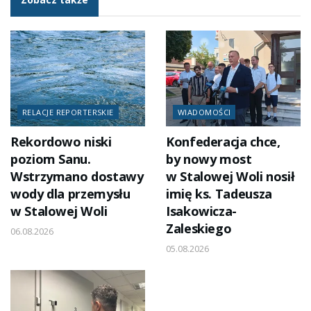
RELACJE REPORTERSKIE
WIADOMOŚCI
Rekordowo niski
Konfederacja chce,
poziom Sanu.
by nowy most
Wstrzymano dostawy
w Stalowej Woli nosił
wody dla przemysłu
imię ks. Tadeusza
w Stalowej Woli
Isakowicza-
Zaleskiego
06.08.2026
05.08.2026