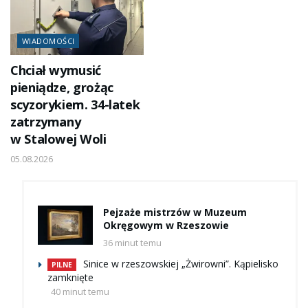
WIADOMOŚCI
Chciał wymusić
pieniądze, grożąc
scyzorykiem. 34-latek
zatrzymany
w Stalowej Woli
05.08.2026
Pejzaże mistrzów w Muzeum
Okręgowym w Rzeszowie
36 minut temu
Sinice w rzeszowskiej „Żwirowni”. Kąpielisko
PILNE
zamknięte
40 minut temu