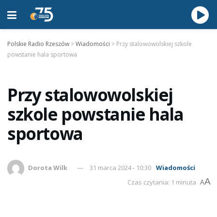
Polskie Radio Rzeszów
>
Wiadomości
>
Przy stalowowolskiej szkole
powstanie hala sportowa
Przy stalowowolskiej
szkole powstanie hala
sportowa
Dorota Wilk
31 marca 2024 - 10:30
Wiadomości
A
Czas czytania: 1 minuta
A