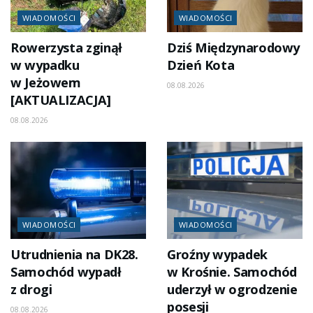
WIADOMOŚCI
WIADOMOŚCI
Rowerzysta zginął
Dziś Międzynarodowy
w wypadku
Dzień Kota
w Jeżowem
08.08.2026
[AKTUALIZACJA]
08.08.2026
WIADOMOŚCI
WIADOMOŚCI
Utrudnienia na DK28.
Groźny wypadek
Samochód wypadł
w Krośnie. Samochód
z drogi
uderzył w ogrodzenie
posesji
08.08.2026