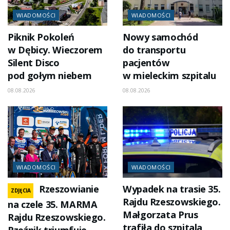
WIADOMOŚCI
WIADOMOŚCI
Piknik Pokoleń
Nowy samochód
w Dębicy. Wieczorem
do transportu
Silent Disco
pacjentów
pod gołym niebem
w mieleckim szpitalu
08.08.2026
08.08.2026
WIADOMOŚCI
WIADOMOŚCI
Rzeszowianie
Wypadek na trasie 35.
ZDJĘCIA
Rajdu Rzeszowskiego.
na czele 35. MARMA
Małgorzata Prus
Rajdu Rzeszowskiego.
trafiła do szpitala
Rzeźnik triumfuje