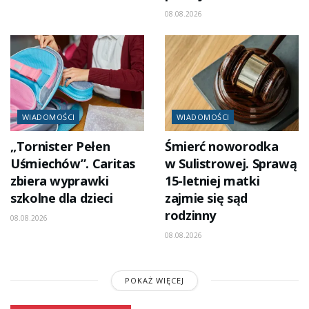
08.08.2026
WIADOMOŚCI
WIADOMOŚCI
„Tornister Pełen
Śmierć noworodka
Uśmiechów”. Caritas
w Sulistrowej. Sprawą
zbiera wyprawki
15-letniej matki
szkolne dla dzieci
zajmie się sąd
rodzinny
08.08.2026
08.08.2026
POKAŻ WIĘCEJ