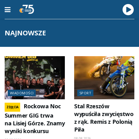
NAJNOWSZE
WIADOMOŚCI
SPORT
Rockowa Noc
Stal Rzeszów
ZDJĘCIA
wypuściła zwycięstwo
Summer GIG trwa
z rąk. Remis z Polonią
na Lisiej Górze. Znamy
Piła
wyniki konkursu
08.08.2026