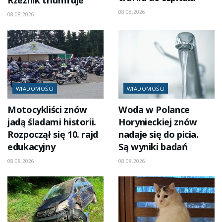
08.08.2026
08.08.2026
WIADOMOŚCI
WIADOMOŚCI
Motocykliści znów
Woda w Polance
jadą śladami historii.
Horynieckiej znów
Rozpoczął się 10. rajd
nadaje się do picia.
edukacyjny
Są wyniki badań
08.08.2026
08.08.2026