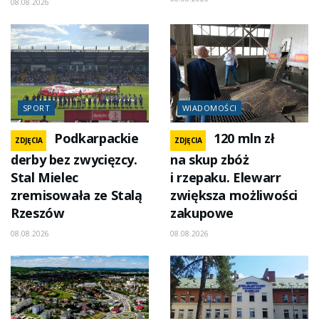
08.08.2026
SPORT
WIADOMOŚCI
Podkarpackie
120 mln zł
ZDJĘCIA
ZDJĘCIA
derby bez zwycięzcy.
na skup zbóż
Stal Mielec
i rzepaku. Elewarr
zremisowała ze Stalą
zwiększa możliwości
Rzeszów
zakupowe
08.08.2026
08.08.2026