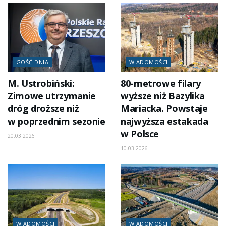
GOŚĆ DNIA
WIADOMOŚCI
M. Ustrobiński:
80-metrowe filary
Zimowe utrzymanie
wyższe niż Bazylika
dróg droższe niż
Mariacka. Powstaje
w poprzednim sezonie
najwyższa estakada
w Polsce
20.03.2026
10.03.2026
WIADOMOŚCI
WIADOMOŚCI