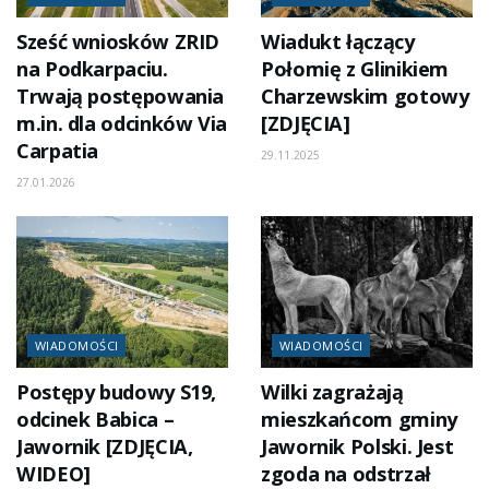
Sześć wniosków ZRID
Wiadukt łączący
na Podkarpaciu.
Połomię z Glinikiem
Trwają postępowania
Charzewskim gotowy
m.in. dla odcinków Via
[ZDJĘCIA]
Carpatia
29.11.2025
27.01.2026
WIADOMOŚCI
WIADOMOŚCI
Postępy budowy S19,
Wilki zagrażają
odcinek Babica –
mieszkańcom gminy
Jawornik [ZDJĘCIA,
Jawornik Polski. Jest
WIDEO]
zgoda na odstrzał