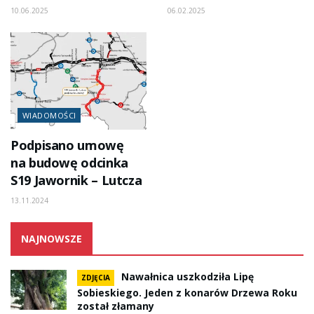
10.06.2025
06.02.2025
WIADOMOŚCI
Podpisano umowę
na budowę odcinka
S19 Jawornik – Lutcza
13.11.2024
NAJNOWSZE
Nawałnica uszkodziła Lipę
ZDJĘCIA
Sobieskiego. Jeden z konarów Drzewa Roku
został złamany