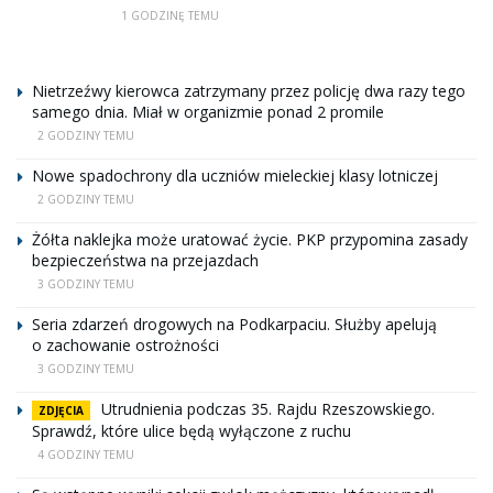
1 GODZINĘ TEMU
Nietrzeźwy kierowca zatrzymany przez policję dwa razy tego
samego dnia. Miał w organizmie ponad 2 promile
2 GODZINY TEMU
Nowe spadochrony dla uczniów mieleckiej klasy lotniczej
2 GODZINY TEMU
Żółta naklejka może uratować życie. PKP przypomina zasady
bezpieczeństwa na przejazdach
3 GODZINY TEMU
Seria zdarzeń drogowych na Podkarpaciu. Służby apelują
o zachowanie ostrożności
3 GODZINY TEMU
Utrudnienia podczas 35. Rajdu Rzeszowskiego.
ZDJĘCIA
Sprawdź, które ulice będą wyłączone z ruchu
4 GODZINY TEMU