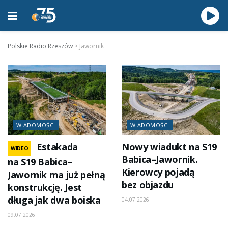
Polskie Radio Rzeszów
>
Jawornik
WIADOMOŚCI
WIADOMOŚCI
Estakada
Nowy wiadukt na S19
WIDEO
Babica–Jawornik.
na S19 Babica–
Kierowcy pojadą
Jawornik ma już pełną
bez objazdu
konstrukcję. Jest
długa jak dwa boiska
04.07.2026
09.07.2026