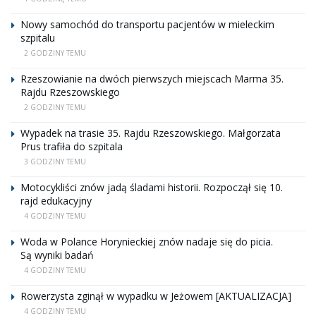
Nowy samochód do transportu pacjentów w mieleckim
szpitalu
2 GODZINY TEMU
Rzeszowianie na dwóch pierwszych miejscach Marma 35.
Rajdu Rzeszowskiego
2 GODZINY TEMU
Wypadek na trasie 35. Rajdu Rzeszowskiego. Małgorzata
Prus trafiła do szpitala
3 GODZINY TEMU
Motocykliści znów jadą śladami historii. Rozpoczął się 10.
rajd edukacyjny
4 GODZINY TEMU
Woda w Polance Horynieckiej znów nadaje się do picia.
Są wyniki badań
4 GODZINY TEMU
Rowerzysta zginął w wypadku w Jeżowem [AKTUALIZACJA]
4 GODZINY TEMU