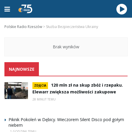
Polskie Radio Rzeszów
>
Służba Bezpieczeństwa Ukrainy
Brak wyników
NAJNOWSZE
120 mln zł na skup zbóż i rzepaku.
ZDJĘCIA
Elewarr zwiększa możliwości zakupowe
28 MINUT TEMU
Piknik Pokoleń w Dębicy. Wieczorem Silent Disco pod gołym
niebem
1 GODZINĘ TEMU