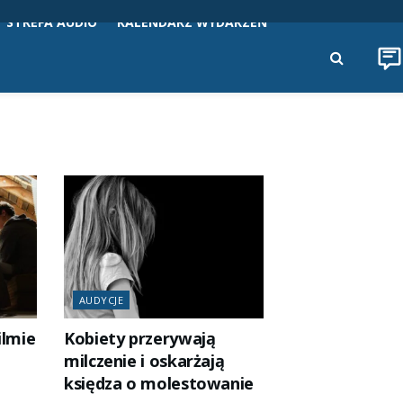
STREFA AUDIO
KALENDARZ WYDARZEŃ
AUDYCJE
ilmie
Kobiety przerywają
milczenie i oskarżają
księdza o molestowanie