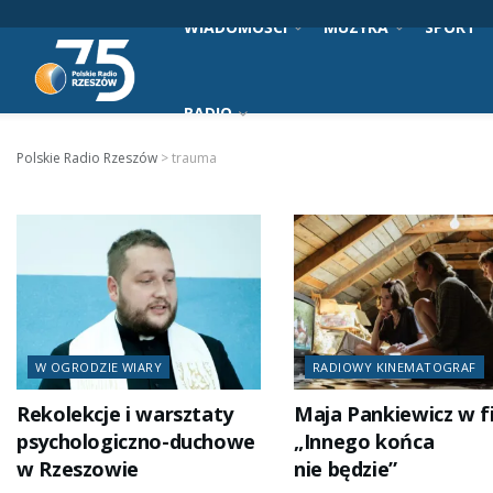
WIADOMOŚCI
MUZYKA
SPORT
RADIO
Polskie Radio Rzeszów
>
trauma
W OGRODZIE WIARY
RADIOWY KINEMATOGRAF
Rekolekcje i warsztaty
Maja Pankiewicz w f
psychologiczno-duchowe
„Innego końca
w Rzeszowie
nie będzie”