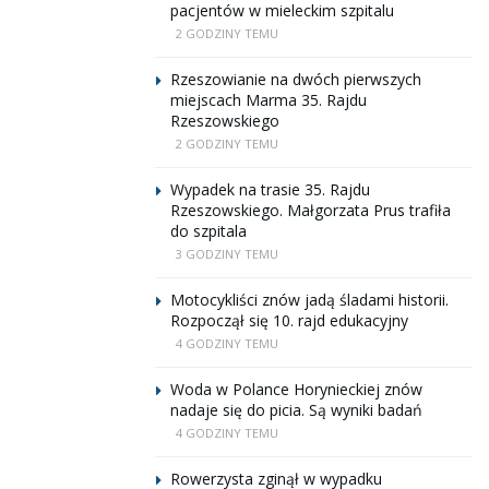
pacjentów w mieleckim szpitalu
2 GODZINY TEMU
Rzeszowianie na dwóch pierwszych
miejscach Marma 35. Rajdu
Rzeszowskiego
2 GODZINY TEMU
Wypadek na trasie 35. Rajdu
Rzeszowskiego. Małgorzata Prus trafiła
do szpitala
3 GODZINY TEMU
Motocykliści znów jadą śladami historii.
Rozpoczął się 10. rajd edukacyjny
4 GODZINY TEMU
Woda w Polance Horynieckiej znów
nadaje się do picia. Są wyniki badań
4 GODZINY TEMU
Rowerzysta zginął w wypadku