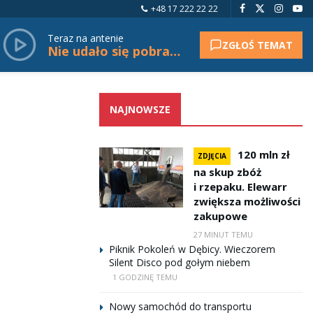
+48 17 222 22 22
Teraz na antenie
ZGŁOŚ TEMAT
Nie udało się pobrać tytułu.
NAJNOWSZE
120 mln zł
ZDJĘCIA
na skup zbóż
i rzepaku. Elewarr
zwiększa możliwości
zakupowe
27 MINUT TEMU
Piknik Pokoleń w Dębicy. Wieczorem
Silent Disco pod gołym niebem
1 GODZINĘ TEMU
Nowy samochód do transportu