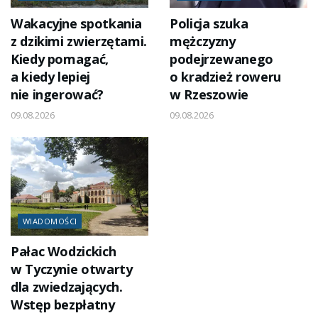
Wakacyjne spotkania
Policja szuka
z dzikimi zwierzętami.
mężczyzny
Kiedy pomagać,
podejrzewanego
a kiedy lepiej
o kradzież roweru
nie ingerować?
w Rzeszowie
09.08.2026
09.08.2026
WIADOMOŚCI
Pałac Wodzickich
w Tyczynie otwarty
dla zwiedzających.
Wstęp bezpłatny