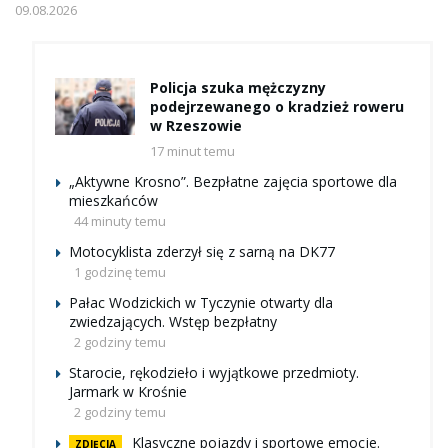
09.08.2026
Policja szuka mężczyzny
podejrzewanego o kradzież roweru
w Rzeszowie
17 minut temu
„Aktywne Krosno”. Bezpłatne zajęcia sportowe dla
mieszkańców
44 minuty temu
Motocyklista zderzył się z sarną na DK77
1 godzinę temu
Pałac Wodzickich w Tyczynie otwarty dla
zwiedzających. Wstęp bezpłatny
2 godziny temu
Starocie, rękodzieło i wyjątkowe przedmioty.
Jarmark w Krośnie
2 godziny temu
Klasyczne pojazdy i sportowe emocje.
ZDJĘCIA