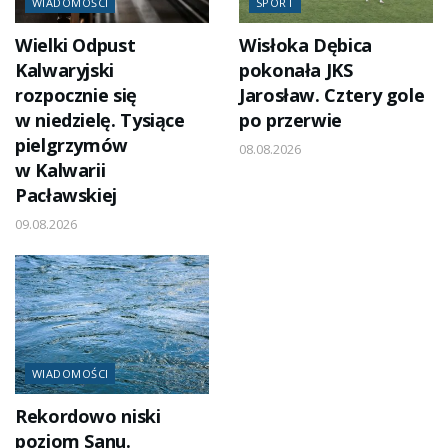
WIADOMOŚCI
SPORT
Wielki Odpust
Wisłoka Dębica
Kalwaryjski
pokonała JKS
rozpocznie się
Jarosław. Cztery gole
w niedzielę. Tysiące
po przerwie
pielgrzymów
08.08.2026
w Kalwarii
Pacławskiej
09.08.2026
WIADOMOŚCI
Rekordowo niski
poziom Sanu.