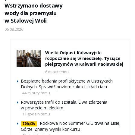
Wstrzymano dostawy
wody dla przemysłu
w Stalowej Woli
06.08.2026
Wielki Odpust Kalwaryjski
rozpocznie się w niedzielę. Tysiące
pielgrzymów w Kalwarii Pacławskiej
6 minut temu
Bezpłatne badania profilaktyczne w Ustrzykach
Dolnych. Sprawdź poziom cukru i skład ciała
44 minuty temu
Rowerzysta trafił do szpitala. Dwa zdarzenia
w powiecie mieleckim
11 godzin temu
Rockowa Noc Summer GIG trwa na Lisiej
ZDJĘCIA
Górze. Znamy wyniki konkursu