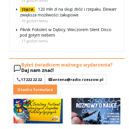
13 godzin temu
120 mln zł na skup zbóż i rzepaku. Elewarr
ZDJĘCIA
zwiększa możliwości zakupowe
16 godzin temu
Piknik Pokoleń w Dębicy. Wieczorem Silent Disco
pod gołym niebem
17 godzin temu
Byłeś świadkiem ważnego wydarzenia?
Daj nam znać!
17 222 22 22
antena@radio.rzeszow.pl
Otwórz formularz