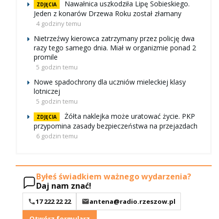
Nawałnica uszkodziła Lipę Sobieskiego.
ZDJĘCIA
Jeden z konarów Drzewa Roku został złamany
4 godziny temu
Nietrzeźwy kierowca zatrzymany przez policję dwa
razy tego samego dnia. Miał w organizmie ponad 2
promile
5 godzin temu
Nowe spadochrony dla uczniów mieleckiej klasy
lotniczej
5 godzin temu
Żółta naklejka może uratować życie. PKP
ZDJĘCIA
przypomina zasady bezpieczeństwa na przejazdach
6 godzin temu
Byłeś świadkiem ważnego wydarzenia?
Daj nam znać!
17 222 22 22
antena@radio.rzeszow.pl
Otwórz formularz