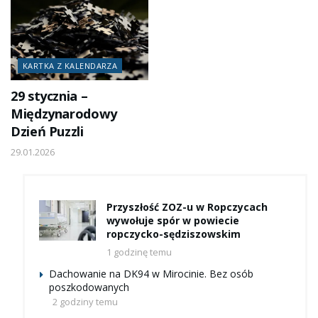
KARTKA Z KALENDARZA
29 stycznia –
Międzynarodowy
Dzień Puzzli
29.01.2026
Przyszłość ZOZ-u w Ropczycach
wywołuje spór w powiecie
ropczycko-sędziszowskim
1 godzinę temu
Dachowanie na DK94 w Mirocinie. Bez osób
poszkodowanych
2 godziny temu