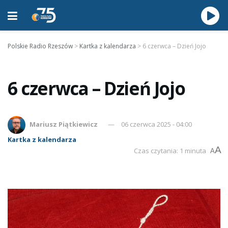
Polskie Radio Rzeszów
>
Kartka z kalendarza
>
6 czerwca – Dzień Jojo
6 czerwca – Dzień Jojo
Mariusz Piątkiewicz
06 czerwca 2025 - 04:00
Kartka z kalendarza
A
Czas czytania: 1 minuta
A