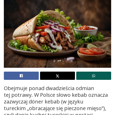
Obejmuje ponad dwadzieścia odmian
tej potrawy. W Polsce słowo kebab oznacza
zazwyczaj döner kebab (w języku
tureckim „obracające się pieczone mięso”),
czyli danie kuchni tureckiej
w postaci