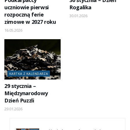
Podkarpaccy
30 stycznia – Dzień
uczniowie pierwsi
Rogalika
rozpoczną ferie
30.01.2026
zimowe w 2027 roku
16.05.2026
KARTKA Z KALENDARZA
29 stycznia –
Międzynarodowy
Dzień Puzzli
29.01.2026