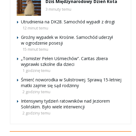
Dziś Międzynarodowy Dzień Kota
3 minuty temu
Utrudnienia na DK28. Samochód wypadł z drogi
12 minut temu
Groźny wypadek w Krośnie. Samochód uderzył
w ogrodzenie posesji
15 minut temu
„Tornister Pełen Uśmiechów”. Caritas zbiera
wyprawki szkolne dla dzieci
1 godzinę temu
Śmierć noworodka w Sulistrowej. Sprawą 15-letniej
matki zajmie się sąd rodzinny
2 godziny temu
Intensywny tydzień ratowników nad Jeziorem
Solińskim. Było wiele interwencji
2 godziny temu