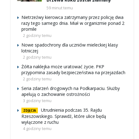
59 minut temu
Nietrzeźwy kierowca zatrzymany przez policję dwa
razy tego samego dnia. Miał w organizmie ponad 2
promile
2 godziny temu
Nowe spadochrony dla uczniów mieleckiej klasy
lotniczej
2 godziny temu
Żółta naklejka może uratować życie. PKP
przypomina zasady bezpieczeństwa na przejazdach
2 godziny temu
Seria zdarzeń drogowych na Podkarpaciu. Służby
apelują o zachowanie ostrożności
3 godziny temu
Utrudnienia podczas 35. Rajdu
ZDJĘCIA
Rzeszowskiego. Sprawdź, które ulice będą
wyłączone z ruchu
4 godziny temu