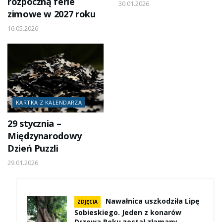
rozpoczną ferie
30.01.2026
zimowe w 2027 roku
16.05.2026
KARTKA Z KALENDARZA
29 stycznia –
Międzynarodowy
Dzień Puzzli
29.01.2026
Nawałnica uszkodziła Lipę
ZDJĘCIA
Sobieskiego. Jeden z konarów
Drzewa Roku został złamany