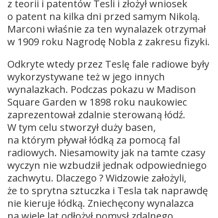
z teorii i patentów Tesli i złożył wniosek
o patent na kilka dni przed samym Nikolą.
Marconi właśnie za ten wynalazek otrzymał
w 1909 roku Nagrodę Nobla z zakresu fizyki.
Odkryte wtedy przez Teslę fale radiowe były
wykorzystywane też w jego innych
wynalazkach. Podczas pokazu w Madison
Square Garden w 1898 roku naukowiec
zaprezentował zdalnie sterowaną łódź.
W tym celu stworzył duży basen,
na którym pływał łódką za pomocą fal
radiowych. Niesamowity jak na tamte czasy
wyczyn nie wzbudził jednak odpowiedniego
zachwytu. Dlaczego ? Widzowie założyli,
że to sprytna sztuczka i Tesla tak naprawdę
nie kieruje łódką. Zniechęcony wynalazca
na wiele lat odłożył pomysł zdalnego