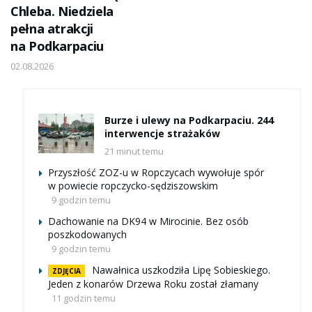
Chleba. Niedziela
pełna atrakcji
na Podkarpaciu
02.08.2026
Burze i ulewy na Podkarpaciu. 244
interwencje strażaków
21 minut temu
Przyszłość ZOZ-u w Ropczycach wywołuje spór
w powiecie ropczycko-sędziszowskim
9 godzin temu
Dachowanie na DK94 w Mirocinie. Bez osób
poszkodowanych
9 godzin temu
Nawałnica uszkodziła Lipę Sobieskiego.
ZDJĘCIA
Jeden z konarów Drzewa Roku został złamany
11 godzin temu