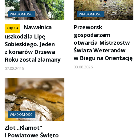
WIADOMOŚCI
WIADOMOŚCI
Nawałnica
Przeworsk
ZDJĘCIA
gospodarzem
uszkodziła Lipę
otwarcia Mistrzostw
Sobieskiego. Jeden
Świata Weteranów
z konarów Drzewa
w Biegu na Orientację
Roku został złamany
03.08.2026
07.08.2026
WIADOMOŚCI
Zlot „Klamot”
i Powiatowe Święto