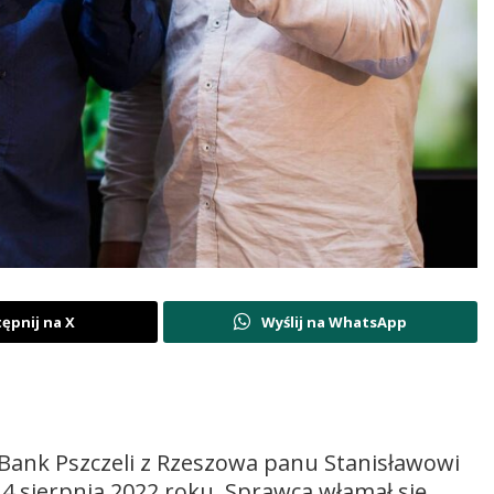
ępnij na X
Wyślij na WhatsApp
] Bank Pszczeli z Rzeszowa panu Stanisławowi
14 sierpnia 2022 roku. Sprawca włamał się