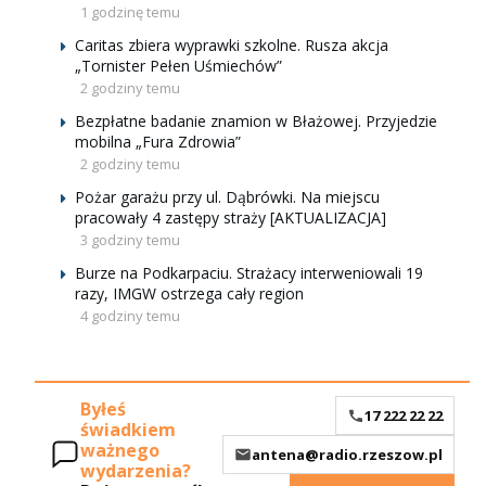
1 godzinę temu
Caritas zbiera wyprawki szkolne. Rusza akcja
„Tornister Pełen Uśmiechów”
2 godziny temu
Bezpłatne badanie znamion w Błażowej. Przyjedzie
mobilna „Fura Zdrowia”
2 godziny temu
Pożar garażu przy ul. Dąbrówki. Na miejscu
pracowały 4 zastępy straży [AKTUALIZACJA]
3 godziny temu
Burze na Podkarpaciu. Strażacy interweniowali 19
razy, IMGW ostrzega cały region
4 godziny temu
Byłeś
17 222 22 22
świadkiem
ważnego
antena@radio.rzeszow.pl
wydarzenia?