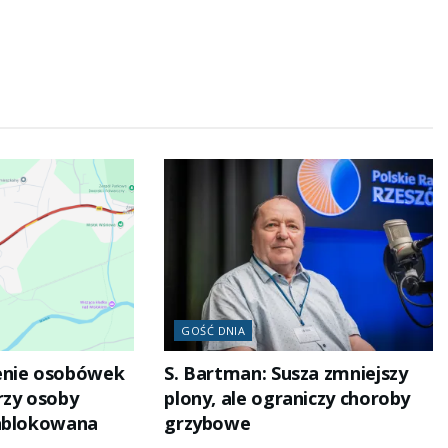
GOŚĆ DNIA
enie osobówek
S. Bartman: Susza zmniejszy
rzy osoby
plony, ale ograniczy choroby
zablokowana
grzybowe