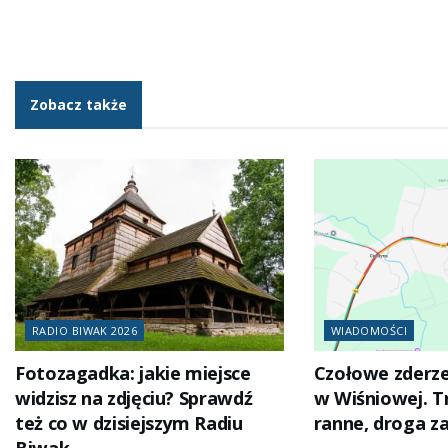
Zobacz także
RADIO BIWAK 2026
WIADOMOŚCI
Fotozagadka: jakie miejsce
Czołowe zderz
widzisz na zdjęciu? Sprawdź
w Wiśniowej. T
też co w dzisiejszym Radiu
ranne, droga 
Biwak