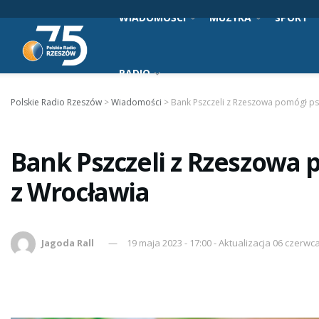
WIADOMOŚCI
MUZYKA
SPORT
RADIO
Polskie Radio Rzeszów
>
Wiadomości
>
Bank Pszczeli z Rzeszowa pomógł ps
Bank Pszczeli z Rzeszowa 
z Wrocławia
Jagoda Rall
19 maja 2023 - 17:00 - Aktualizacja 06 czerwca