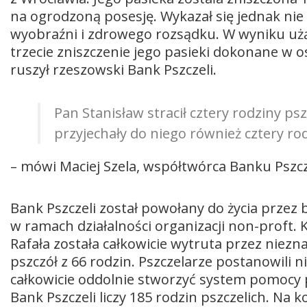
na ogrodzoną posesję. Wykazał się jednak nie ty
wyobraźni i zdrowego rozsądku. W wyniku użądl
trzecie zniszczenie jego pasieki dokonane w o
ruszył rzeszowski Bank Pszczeli.
Pan Stanisław stracił cztery rodziny ps
przyjechały do niego również cztery ro
– mówi Maciej Szela, współtwórca Banku Pszc
Bank Pszczeli został powołany do życia przez b
w ramach działalności organizacji non-proft
Rafała została całkowicie wytruta przez niezna
pszczół z 66 rodzin. Pszczelarze postanowili 
całkowicie oddolnie stworzyć system pomocy 
Bank Pszczeli liczy 185 rodzin pszczelich. Na 