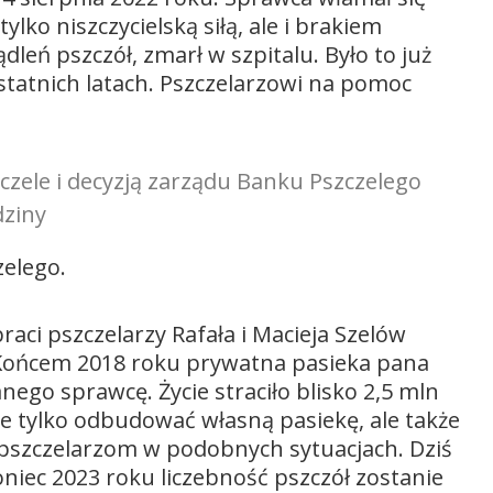
lko niszczycielską siłą, ale i brakiem
eń pszczół, zmarł w szpitalu. Było to już
statnich latach. Pszczelarzowi na pomoc
zczele i decyzją zarządu Banku Pszczelego
dziny
zelego.
raci pszczelarzy Rafała i Macieja Szelów
. Końcem 2018 roku prywatna pasieka pana
nego sprawcę. Życie straciło blisko 2,5 mln
nie tylko odbudować własną pasiekę, ale także
pszczelarzom w podobnych sytuacjach. Dziś
koniec 2023 roku liczebność pszczół zostanie