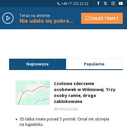
+48 17 222 22 22
Teraz na antenie
ZGŁOŚ TEMAT
Nie udało się pobrać tytułu.
Najnowsze
Popularne
Czołowe zderzenie
osobówek w Wiśniowej. Trzy
osoby ranne, droga
zablokowana
48 minut temu
35-latka miała ponad 5 promili. Omal nie utonęła
na kąpielisku