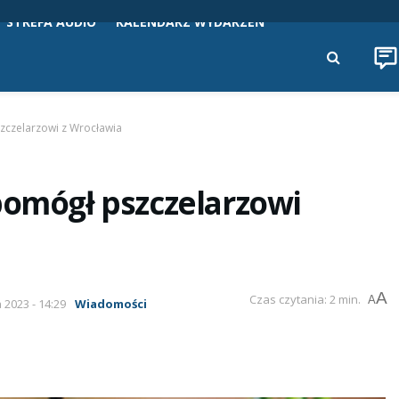
STREFA AUDIO
KALENDARZ WYDARZEŃ
zczelarzowi z Wrocławia
pomógł pszczelarzowi
A
Czas czytania: 2 min.
A
 2023 - 14:29
Wiadomości