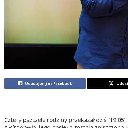
Udostępnij na Facebook
Udost
Cztery pszczele rodziny przekazał dziś [19.05
z Wrocławia. Jego pasieka została zniszczona 