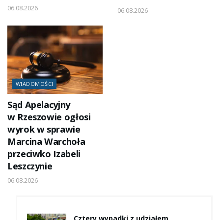
06.08.2026
06.08.2026
WIADOMOŚCI
Sąd Apelacyjny
w Rzeszowie ogłosi
wyrok w sprawie
Marcina Warchoła
przeciwko Izabeli
Leszczynie
06.08.2026
Cztery wypadki z udziałem