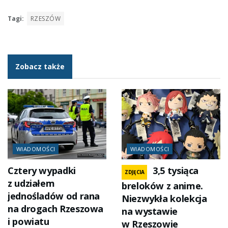
Tagi:
RZESZÓW
Zobacz także
WIADOMOŚCI
WIADOMOŚCI
Cztery wypadki
3,5 tysiąca
ZDJĘCIA
z udziałem
breloków z anime.
jednośladów od rana
Niezwykła kolekcja
na drogach Rzeszowa
na wystawie
i powiatu
w Rzeszowie