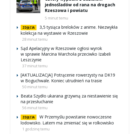
jednośladów od rana na drogach
Rzeszowa i powiatu
5 minut temu
3,5 tysiąca breloków z anime. Niezwykła
ZDJĘCIA
kolekcja na wystawie w Rzeszowie
28 minut temu
Sąd Apelacyjny w Rzeszowie ogłosi wyrok
w sprawie Marcina Warchoła przeciwko Izabeli
Leszczynie
37 minut temu
[AKTUALIZACJA] Potrącenie rowerzysty na DK19
w Boguchwale. Koniec utrudnień na trasie
50 minut temu
Beata Szydło ukarana grzywną za niestawienie się
na przesłuchanie
56 minut temu
W Przemyślu powstanie nowoczesne
ZDJĘCIA
lodowisko. Latem ma zmieniać się w rolkowisko
1 godzinę temu