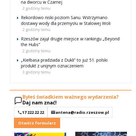
na dworcu w Czarnej
2 godziny temu
Rekordowo niski poziom Sanu. Wstrzymano
dostawy wody dla przemysłu w Stalowej Woli
2 godziny temu
Rzeszów zajął drugie miejsce w rankingu „Beyond
the Hubs”
2 godziny temu
„Kiełbasa pradziada z Dukli” to już 51. polski
produkt z unijnym oznaczeniem
3 godziny temu
Byłeś świadkiem ważnego wydarzenia?
Daj nam znać!
17 222 22 22
antena@radio.rzeszow.pl
Otwórz formularz