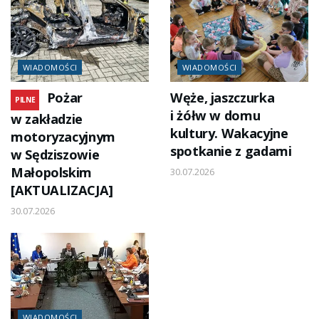
WIADOMOŚCI
WIADOMOŚCI
Pożar
Węże, jaszczurka
PILNE
i żółw w domu
w zakładzie
kultury. Wakacyjne
motoryzacyjnym
spotkanie z gadami
w Sędziszowie
Małopolskim
30.07.2026
[AKTUALIZACJA]
30.07.2026
WIADOMOŚCI