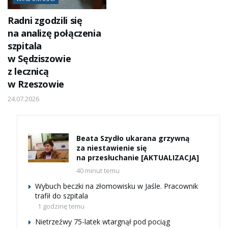
Radni zgodzili się
na analizę połączenia
szpitala
w Sędziszowie
z lecznicą
w Rzeszowie
24.07.2026
Beata Szydło ukarana grzywną
za niestawienie się
na przesłuchanie [AKTUALIZACJA]
40 minut temu
Wybuch beczki na złomowisku w Jaśle. Pracownik
trafił do szpitala
1 godzinę temu
Nietrzeźwy 75-latek wtargnął pod pociąg