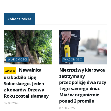
Zobacz także
WIADOMOŚCI
WIADOMOŚCI
Nawałnica
Nietrzeźwy kierowca
ZDJĘCIA
zatrzymany
uszkodziła Lipę
przez policję dwa razy
Sobieskiego. Jeden
tego samego dnia.
z konarów Drzewa
Miał w organizmie
Roku został złamany
ponad 2 promile
07.08.2026
07.08.2026