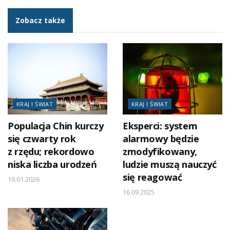
Zobacz także
KRAJ I ŚWIAT
KRAJ I ŚWIAT
Populacja Chin kurczy
Eksperci: system
się czwarty rok
alarmowy będzie
z rzędu; rekordowo
zmodyfikowany,
niska liczba urodzeń
ludzie muszą nauczyć
się reagować
19.01.2026
16.09.2025