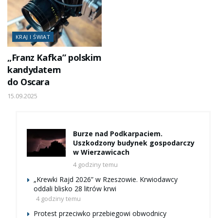
KRAJ I ŚWIAT
„Franz Kafka” polskim
kandydatem
do Oscara
15.09.2025
Burze nad Podkarpaciem.
Uszkodzony budynek gospodarczy
w Wierzawicach
4 godziny temu
„Krewki Rajd 2026” w Rzeszowie. Krwiodawcy
oddali blisko 28 litrów krwi
4 godziny temu
Protest przeciwko przebiegowi obwodnicy