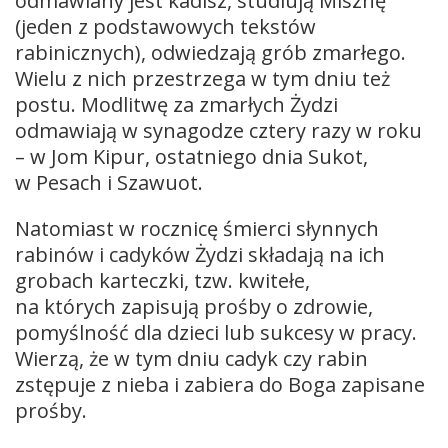
odmawiany jest kadisz, studiują Misznę
(jeden z podstawowych tekstów
rabinicznych), odwiedzają grób zmarłego.
Wielu z nich przestrzega w tym dniu też
postu. Modlitwę za zmarłych Żydzi
odmawiają w synagodze cztery razy w roku
– w Jom Kipur, ostatniego dnia Sukot,
w Pesach i Szawuot.
Natomiast w rocznicę śmierci słynnych
rabinów i cadyków Żydzi składają na ich
grobach karteczki, tzw. kwitełe,
na których zapisują prośby o zdrowie,
pomyślność dla dzieci lub sukcesy w pracy.
Wierzą, że w tym dniu cadyk czy rabin
zstępuje z nieba i zabiera do Boga zapisane
prośby.