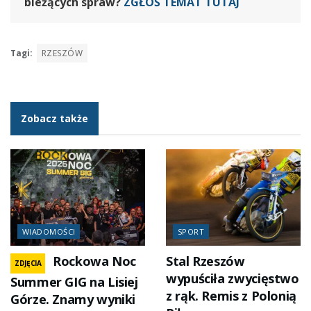
bieżących spraw?
ZGŁOŚ TEMAT TUTAJ
Tagi:
RZESZÓW
Zobacz także
WIADOMOŚCI
SPORT
Rockowa Noc
Stal Rzeszów
ZDJĘCIA
wypuściła zwycięstwo
Summer GIG na Lisiej
z rąk. Remis z Polonią
Górze. Znamy wyniki