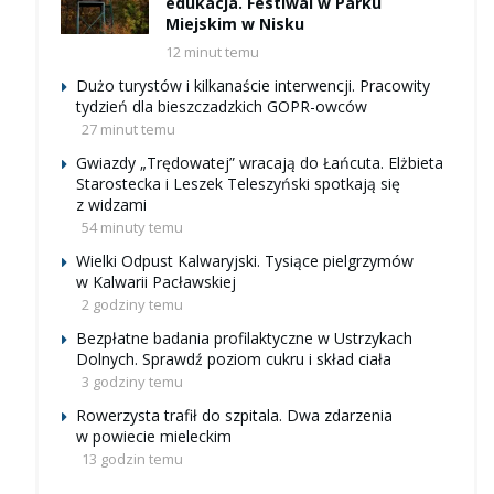
edukacja. Festiwal w Parku
Miejskim w Nisku
12 minut temu
Dużo turystów i kilkanaście interwencji. Pracowity
tydzień dla bieszczadzkich GOPR-owców
27 minut temu
Gwiazdy „Trędowatej” wracają do Łańcuta. Elżbieta
Starostecka i Leszek Teleszyński spotkają się
z widzami
54 minuty temu
Wielki Odpust Kalwaryjski. Tysiące pielgrzymów
w Kalwarii Pacławskiej
2 godziny temu
Bezpłatne badania profilaktyczne w Ustrzykach
Dolnych. Sprawdź poziom cukru i skład ciała
3 godziny temu
Rowerzysta trafił do szpitala. Dwa zdarzenia
w powiecie mieleckim
13 godzin temu