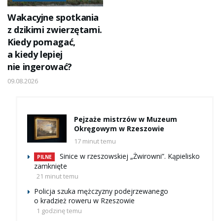
Wakacyjne spotkania
z dzikimi zwierzętami.
Kiedy pomagać,
a kiedy lepiej
nie ingerować?
09.08.2026
Pejzaże mistrzów w Muzeum
Okręgowym w Rzeszowie
17 minut temu
Sinice w rzeszowskiej „Żwirowni”. Kąpielisko
PILNE
zamknięte
21 minut temu
Policja szuka mężczyzny podejrzewanego
o kradzież roweru w Rzeszowie
1 godzinę temu