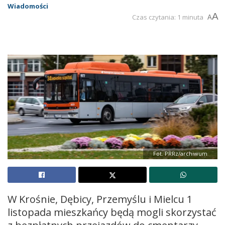
Wiadomości
A
Czas czytania: 1 minuta
A
Fot. PRRz/archiwum
W Krośnie, Dębicy, Przemyślu i Mielcu 1
listopada mieszkańcy będą mogli skorzystać