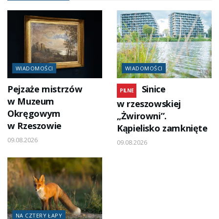
WIADOMOŚCI
WIADOMOŚCI
Pejzaże mistrzów
Sinice
PILNE
w Muzeum
w rzeszowskiej
Okręgowym
„Żwirowni”.
w Rzeszowie
Kąpielisko zamknięte
09.08.2026
09.08.2026
NA CZTERY ŁAPY