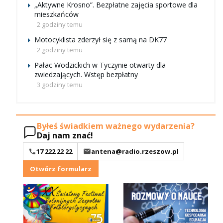
„Aktywne Krosno”. Bezpłatne zajęcia sportowe dla
mieszkańców
2 godziny temu
Motocyklista zderzył się z sarną na DK77
2 godziny temu
Pałac Wodzickich w Tyczynie otwarty dla
zwiedzających. Wstęp bezpłatny
3 godziny temu
Byłeś świadkiem ważnego wydarzenia?
Daj nam znać!
17 222 22 22
antena@radio.rzeszow.pl
Otwórz formularz