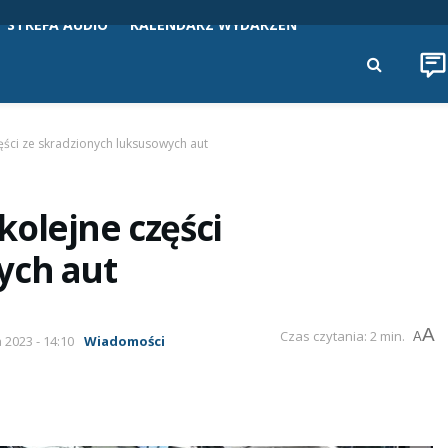
STREFA AUDIO
KALENDARZ WYDARZEŃ
ści ze skradzionych luksusowych aut
olejne części
ych aut
A
Czas czytania: 2 min.
A
 2023 - 14:10
Wiadomości