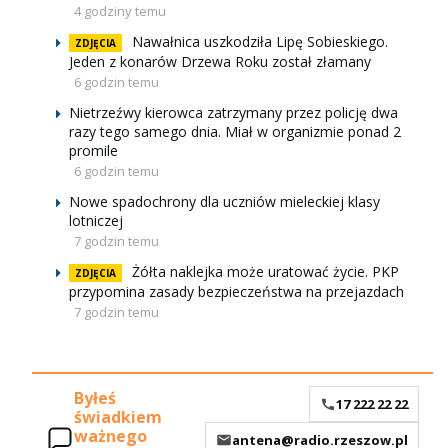
4 godziny temu
Nawałnica uszkodziła Lipę Sobieskiego.
ZDJĘCIA
Jeden z konarów Drzewa Roku został złamany
6 godzin temu
Nietrzeźwy kierowca zatrzymany przez policję dwa
razy tego samego dnia. Miał w organizmie ponad 2
promile
6 godzin temu
Nowe spadochrony dla uczniów mieleckiej klasy
lotniczej
7 godzin temu
Żółta naklejka może uratować życie. PKP
ZDJĘCIA
przypomina zasady bezpieczeństwa na przejazdach
7 godzin temu
Byłeś
17 222 22 22
świadkiem
ważnego
antena@radio.rzeszow.pl