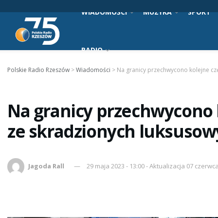
WIADOMOŚCI
MUZYKA
SPORT
RADIO
Polskie Radio Rzeszów
>
Wiadomości
>
Na granicy przechwycono kolejne czę
Na granicy przechwycono k
ze skradzionych luksusow
Jagoda Rall
29 maja 2023 - 13:00 - Aktualizacja 07 czerwca