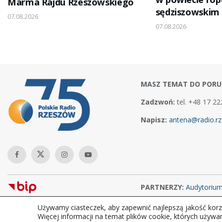
Marma Rajdu Rzeszowskiego
sędziszowskim
07.08.2026
07.08.2026
MASZ TEMAT DO PORU
Zadzwoń:
tel. +48 17 22
Napisz:
antena@radio.rz
PARTNERZY:
Audytoriu
Używamy ciasteczek, aby zapewnić najlepszą jakość korzy
Copyright © 2026Polskie Radio Rzeszów S.A. w likwidacj. Wszelkie
Więcej informacji na temat plików cookie, których używa