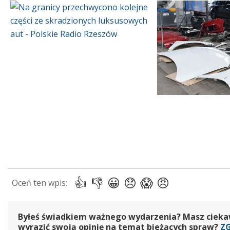
Byłeś świadkiem ważnego wydarzenia? Masz ciekawy
wyrazić swoją opinię na temat bieżących spraw?
Z