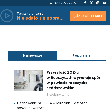
+48 17 222 22 22
Teraz na antenie
ZGŁOŚ TEMAT
Nie udało się pobrać tytułu.
Najnowsze
Popularne
Przyszłość ZOZ-u
w Ropczycach wywołuje spór
w powiecie ropczycko-
sędziszowskim
3 godziny temu
Dachowanie na DK94 w Mirocinie. Bez osób
poszkodowanych