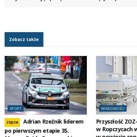
Zobacz także
SPORT
WIADOMOŚCI
Adrian Rzeźnik liderem
Przyszłość ZOZ
ZDJĘCIA
w Ropczycach 
po pierwszym etapie 35.
w powiecie rop