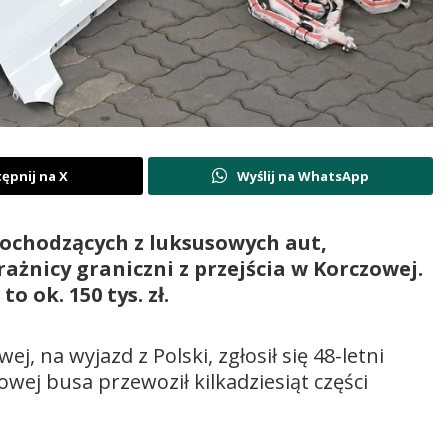
ępnij na X
Wyślij na WhatsApp
pochodzących z luksusowych aut,
ażnicy graniczni z przejścia w Korczowej.
 ok. 150 tys. zł.
, na wyjazd z Polski, zgłosił się 48-letni
wej busa przewoził kilkadziesiąt części