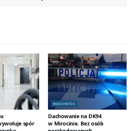
WIADOMOŚCI
-u
Dachowanie na DK94
wywołuje spór
w Mirocinie. Bez osób
czycko-
poszkodowanych