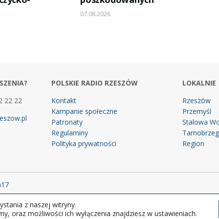
07.08.2026
SZENIA?
POLSKIE RADIO RZESZÓW
LOKALNIE
2 22 22
Kontakt
Rzeszów
Kampanie społeczne
Przemyśl
eszow.pl
Patronaty
Stalowa Wo
Regulaminy
Tarnobrze
Polityka prywatności
Region
m17
stania z naszej witryny.
 prawa zastrzeżone.
my, oraz możliwości ich wyłączenia znajdziesz w ustawieniach.