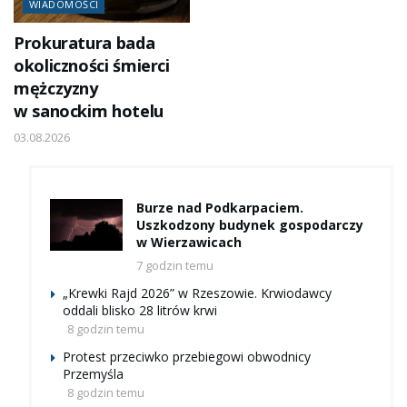
WIADOMOŚCI
Prokuratura bada
okoliczności śmierci
mężczyzny
w sanockim hotelu
03.08.2026
Burze nad Podkarpaciem.
Uszkodzony budynek gospodarczy
w Wierzawicach
7 godzin temu
„Krewki Rajd 2026” w Rzeszowie. Krwiodawcy
oddali blisko 28 litrów krwi
8 godzin temu
Protest przeciwko przebiegowi obwodnicy
Przemyśla
8 godzin temu