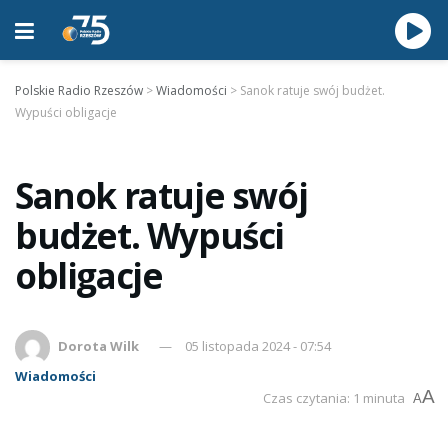
Polskie Radio Rzeszów
>
Wiadomości
>
Sanok ratuje swój budżet.
Wypuści obligacje
Sanok ratuje swój
budżet. Wypuści
obligacje
Dorota Wilk
05 listopada 2024 - 07:54
Wiadomości
A
Czas czytania: 1 minuta
A