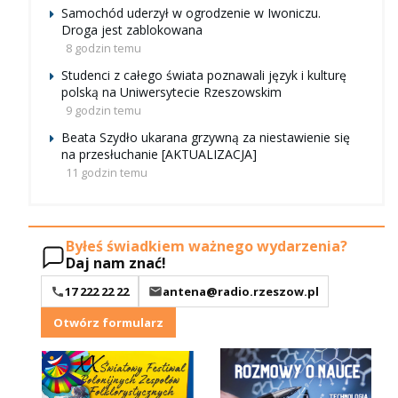
Samochód uderzył w ogrodzenie w Iwoniczu.
Droga jest zablokowana
8 godzin temu
Studenci z całego świata poznawali język i kulturę
polską na Uniwersytecie Rzeszowskim
9 godzin temu
Beata Szydło ukarana grzywną za niestawienie się
na przesłuchanie [AKTUALIZACJA]
11 godzin temu
Byłeś świadkiem ważnego wydarzenia?
Daj nam znać!
17 222 22 22
antena@radio.rzeszow.pl
Otwórz formularz