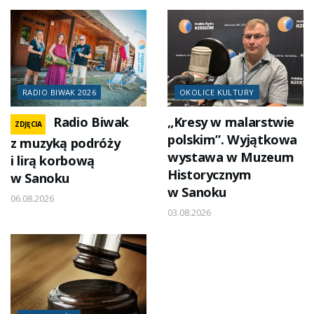
RADIO BIWAK 2026
OKOLICE KULTURY
Radio Biwak
„Kresy w malarstwie
ZDJĘCIA
polskim”. Wyjątkowa
z muzyką podróży
wystawa w Muzeum
i lirą korbową
Historycznym
w Sanoku
w Sanoku
06.08.2026
03.08.2026