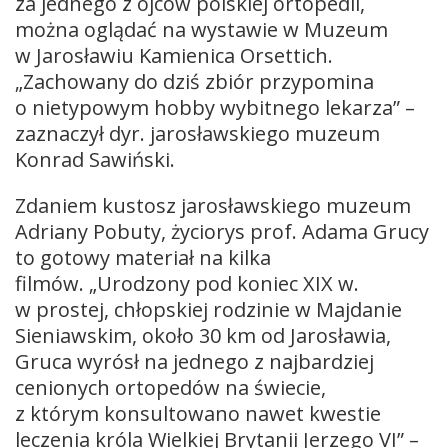
za jednego z ojców polskiej ortopedii,
można oglądać na wystawie w Muzeum
w Jarosławiu Kamienica Orsettich.
„Zachowany do dziś zbiór przypomina
o nietypowym hobby wybitnego lekarza” –
zaznaczył dyr. jarosławskiego muzeum
Konrad Sawiński.
Zdaniem kustosz jarosławskiego muzeum
Adriany Pobuty, życiorys prof. Adama Grucy
to gotowy materiał na kilka
filmów. „Urodzony pod koniec XIX w.
w prostej, chłopskiej rodzinie w Majdanie
Sieniawskim, około 30 km od Jarosławia,
Gruca wyrósł na jednego z najbardziej
cenionych ortopedów na świecie,
z którym konsultowano nawet kwestie
leczenia króla Wielkiej Brytanii Jerzego VI” –