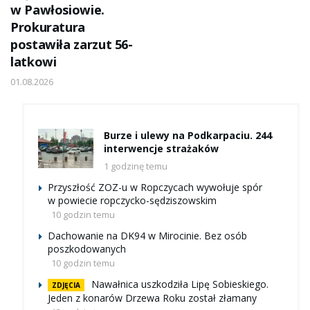
w Pawłosiowie.
Prokuratura
postawiła zarzut 56-
latkowi
01.08.2026
Burze i ulewy na Podkarpaciu. 244
interwencje strażaków
1 godzinę temu
Przyszłość ZOZ-u w Ropczycach wywołuje spór
w powiecie ropczycko-sędziszowskim
10 godzin temu
Dachowanie na DK94 w Mirocinie. Bez osób
poszkodowanych
10 godzin temu
Nawałnica uszkodziła Lipę Sobieskiego.
ZDJĘCIA
Jeden z konarów Drzewa Roku został złamany