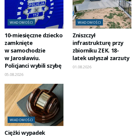
WIADOMOŚCI
WIADOMOŚCI
10-miesięczne dziecko
Zniszczył
zamknięte
infrastrukturę przy
w samochodzie
zbiorniku ZEK. 18-
w Jarosławiu.
latek usłyszał zarzuty
Policjanci wybili szybę
01.08.2026
05.08.2026
WIADOMOŚCI
Ciężki wypadek