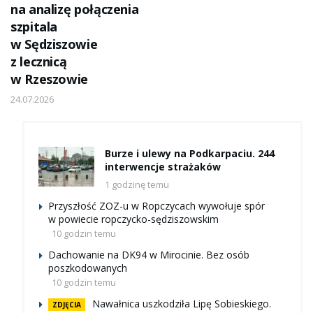
na analizę połączenia
szpitala
w Sędziszowie
z lecznicą
w Rzeszowie
24.07.2026
Burze i ulewy na Podkarpaciu. 244
interwencje strażaków
1 godzinę temu
Przyszłość ZOZ-u w Ropczycach wywołuje spór
w powiecie ropczycko-sędziszowskim
10 godzin temu
Dachowanie na DK94 w Mirocinie. Bez osób
poszkodowanych
10 godzin temu
Nawałnica uszkodziła Lipę Sobieskiego.
ZDJĘCIA