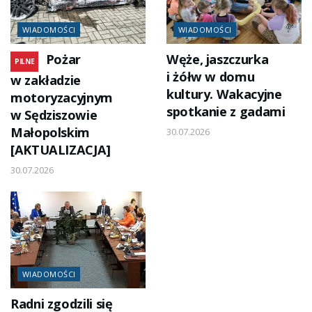
WIADOMOŚCI
WIADOMOŚCI
Pożar
Węże, jaszczurka
PILNE
i żółw w domu
w zakładzie
kultury. Wakacyjne
motoryzacyjnym
spotkanie z gadami
w Sędziszowie
Małopolskim
30.07.2026
[AKTUALIZACJA]
30.07.2026
WIADOMOŚCI
Radni zgodzili się