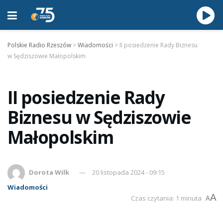
Polskie Radio Rzeszów
>
Wiadomości
>
II posiedzenie Rady Biznesu
w Sędziszowie Małopolskim
II posiedzenie Rady
Biznesu w Sędziszowie
Małopolskim
Dorota Wilk
20 listopada 2024 - 09:15
Wiadomości
A
Czas czytania: 1 minuta
A