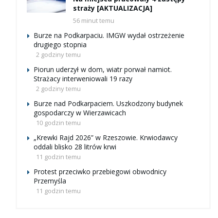
straży [AKTUALIZACJA]
56 minut temu
Burze na Podkarpaciu. IMGW wydał ostrzeżenie
drugiego stopnia
2 godziny temu
Piorun uderzył w dom, wiatr porwał namiot.
Strażacy interweniowali 19 razy
2 godziny temu
Burze nad Podkarpaciem. Uszkodzony budynek
gospodarczy w Wierzawicach
10 godzin temu
„Krewki Rajd 2026” w Rzeszowie. Krwiodawcy
oddali blisko 28 litrów krwi
11 godzin temu
Protest przeciwko przebiegowi obwodnicy
Przemyśla
11 godzin temu