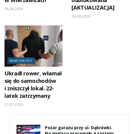
[AKTUALIZACJA]
06.08.2026
04.08.2026
WIADOMOŚCI
Ukradł rower, włamał
się do samochodów
i zniszczył lokal. 22-
latek zatrzymany
31.07.2026
Pożar garażu przy ul. Dąbrówki.
Na miejscu pracowały 4 zastępy