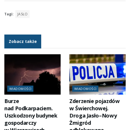
Tagi:
JASŁO
Zobacz także
WIADOMOŚCI
WIADOMOŚCI
Burze
Zderzenie pojazdów
nad Podkarpaciem.
w Świerchowej.
Uszkodzony budynek
Droga Jasło–Nowy
gospodarczy
Żmigród
w Wierzawicach
odblokowana