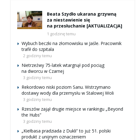
Beata Szydło ukarana grzywną
za niestawienie się
na przesłuchanie [AKTUALIZACJA]
1 godzinę temu
Wybuch beczki na złomowisku w Jaśle. Pracownik
trafił do szpitala
2 godziny temu
Nietrzeźwy 75-latek wtargnął pod pociąg
na dworcu w Czarnej
3 godziny temu
Rekordowo niski poziom Sanu. Wstrzymano
dostawy wody dla przemysłu w Stalowej Woli
3 godziny temu
Rzeszów zajął drugie miejsce w rankingu „Beyond
the Hubs”
3 godziny temu
„Kiełbasa pradziada z Dukli” to już 51. polski
produkt z unijnym oznaczeniem