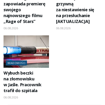
zapowiada premierę
grzywną
swojego
za niestawienie się
najnowszego filmu
na przesłuchanie
„Rage of Stars”
[AKTUALIZACJA]
06.08.2026
06.08.2026
WIADOMOŚCI
Wybuch beczki
na złomowisku
w Jaśle. Pracownik
trafił do szpitala
06.08.2026