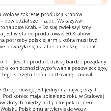
do
góry
 Wola w zakresie produkcji Krabów
oraz
 – powiedział szef rządu. Wskazywał,
do
tohaubice Krab. – Dzisiaj zwiększyliśmy
dołu
la jest w stanie produkować 50 Krabów
aby
 potrzeby polskiej armii, która musi być
zwiększyć
 nie poważyła się na atak na Polskę – dodał.
lub
zmniejszyć
głośność.
t. – Jest to produkt dzisiaj bardzo pożądany
też o konieczności wycofywania posowieckiego,
 tego sprzętu trafia na Ukrainę – mówił.
y Zbrojeniowej, jest jednym z największych
 Pod koniec maja ubiegłego roku w Stalowej
ów złotych między hutą a Inspektoratem
Wojsku Polskiemu artyleryjskie wozy