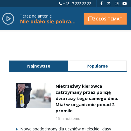
+48 17 222 22 22
Teraz na antenie
ZGŁOŚ TEMAT
Nie udało się pobrać tytułu.
Najnowsze
Popularne
Nietrzeźwy kierowca
zatrzymany przez policję
dwa razy tego samego dnia.
Miał w organizmie ponad 2
promile
16 minut temu
Nowe spadochrony dla uczniów mieleckiej klasy