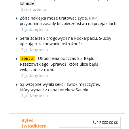
lotniczej
37 minut temu
Żółta naklejka może uratować życie. PKP
przypomina zasady bezpieczeństwa na przejazdach
1 godzinę temu
Seria zdarzeń drogowych na Podkarpaciu. Służby
apelują o zachowanie ostrożności
2 godziny temu
Utrudnienia podczas 35. Rajdu
ZDJĘCIA
Rzeszowskiego. Sprawdź, które ulice będą
wyłączone z ruchu
2 godziny temu
Są wstępne wyniki sekcji zwłok mężczyzny,
który wypadł z okna hotelu w Sanoku
3 godziny temu
Byłeś
17 222 22 22
świadkiem