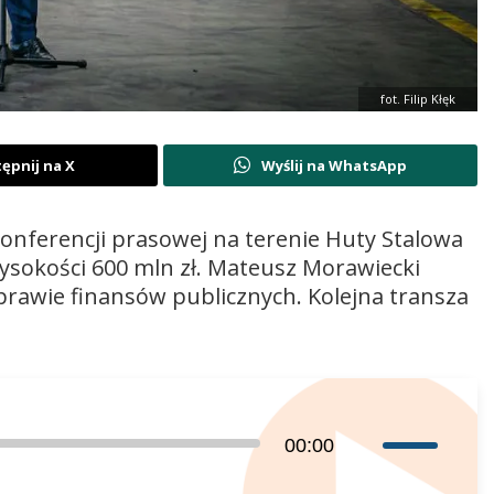
fot. Filip Kłęk
ępnij na X
Wyślij na WhatsApp
konferencji prasowej na terenie Huty Stalowa
ysokości 600 mln zł. Mateusz Morawiecki
aprawie finansów publicznych. Kolejna transza
Używaj
00:00
strzałek