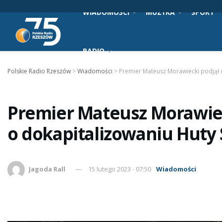
WIADOMOŚCI
MUZYKA
SPORT
RADIO
Polskie Radio Rzeszów
>
Wiadomości
>
Premier Mateusz Morawiecki podjął 
Premier Mateusz Morawiec
o dokapitalizowaniu Huty
Jagoda Rall
15 lutego 2023 - 07:50
Wiadomości