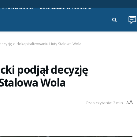
STREFA AUDIO
KALENDARZ WYDARZEŃ
decyzję o dokapitalizowaniu Huty Stalowa Wola
ki podjął decyzję
 Stalowa Wola
A
Czas czytania: 2 min.
A