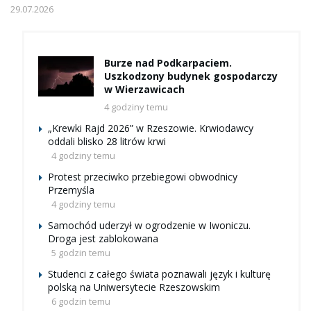
29.07.2026
Burze nad Podkarpaciem.
Uszkodzony budynek gospodarczy
w Wierzawicach
4 godziny temu
„Krewki Rajd 2026” w Rzeszowie. Krwiodawcy
oddali blisko 28 litrów krwi
4 godziny temu
Protest przeciwko przebiegowi obwodnicy
Przemyśla
4 godziny temu
Samochód uderzył w ogrodzenie w Iwoniczu.
Droga jest zablokowana
5 godzin temu
Studenci z całego świata poznawali język i kulturę
polską na Uniwersytecie Rzeszowskim
6 godzin temu