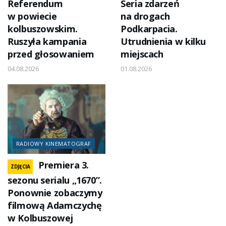
Referendum
Seria zdarzeń
w powiecie
na drogach
kolbuszowskim.
Podkarpacia.
Ruszyła kampania
Utrudnienia w kilku
przed głosowaniem
miejscach
04.08.2026
01.08.2026
RADIOWY KINEMATOGRAF
Premiera 3.
ZDJĘCIA
sezonu serialu „1670”.
Ponownie zobaczymy
filmową Adamczychę
w Kolbuszowej