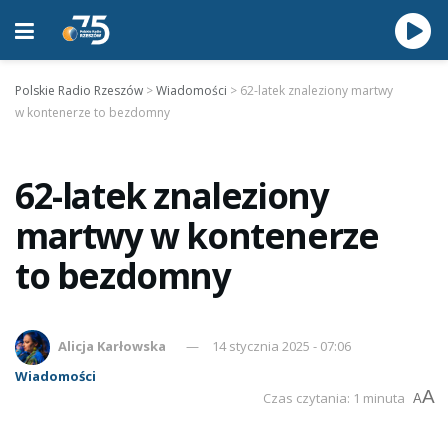
Polskie Radio Rzeszów
>
Wiadomości
>
62-latek znaleziony martwy
w kontenerze to bezdomny
62-latek znaleziony
martwy w kontenerze
to bezdomny
Alicja Karłowska
14 stycznia 2025 - 07:06
Wiadomości
A
Czas czytania: 1 minuta
A