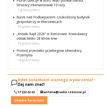
Piorun uderzył w dom, wiatr porwał namiot.
Strażacy interweniowali 19 razy
1 godzinę temu
Burze nad Podkarpaciem. Uszkodzony budynek
gospodarczy w Wierzawicach
10 godzin temu
„Krewki Rajd 2026” w Rzeszowie. Krwiodawcy
oddali blisko 28 litrów krwi
10 godzin temu
Protest przeciwko przebiegowi obwodnicy
Przemyśla
10 godzin temu
Byłeś świadkiem ważnego wydarzenia?
Daj nam znać!
17 222 22 22
antena@radio.rzeszow.pl
Otwórz formularz