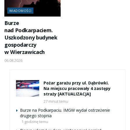
WIADOMOŚCI
Burze
nad Podkarpaciem.
Uszkodzony budynek
gospodarczy
w Wierzawicach
06.08.2026
Pożar garażu przy ul. Dąbrówki.
Na miejscu pracowały 4 zastępy
straży [AKTUALIZACJA]
27 minut temu
Burze na Podkarpaciu. IMGW wydał ostrzeżenie
drugiego stopnia
1 godzinę temu