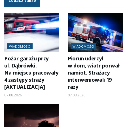
Zobacz także
WIADOMOŚCI
WIADOMOŚCI
Pożar garażu przy
Piorun uderzył
ul. Dąbrówki.
w dom, wiatr porwał
Na miejscu pracowały
namiot. Strażacy
4 zastępy straży
interweniowali 19
[AKTUALIZACJA]
razy
07.08.2026
07.08.2026