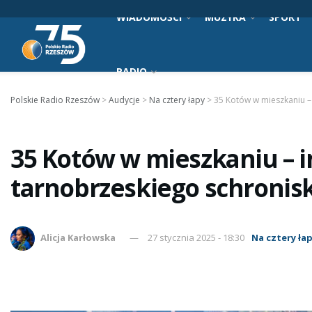
WIADOMOŚCI
MUZYKA
SPORT
RADIO
Polskie Radio Rzeszów
>
Audycje
>
Na cztery łapy
>
35 Kotów w mieszkaniu –
35 Kotów w mieszkaniu – 
tarnobrzeskiego schronis
Alicja Karłowska
27 stycznia 2025 - 18:30
Na cztery ła