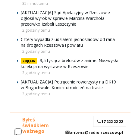
35 minut temu
[AKTUALIZACJA] Sąd Apelacyjny w Rzeszowie
ogłosił wyrok w sprawie Marcina Warchoła
przeciwko Izabeli Leszczynie
2 godziny temu
Cztery wypadki z udziałem jednośladów od rana
na drogach Rzeszowa i powiatu
2 godziny temu
3,5 tysiąca breloków z anime. Niezwykła
ZDJĘCIA
kolekcja na wystawie w Rzeszowie
3 godziny temu
[AKTUALIZACJA] Potrącenie rowerzysty na DK19
w Boguchwale. Koniec utrudnień na trasie
3 godziny temu
Byłeś
17 222 22 22
świadkiem
ważnego
antena@radio.rzeszow.pl