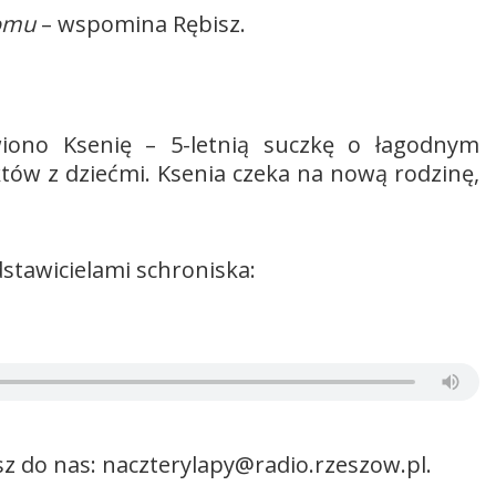
domu
– wspomina Rębisz.
ono Ksenię – 5-letnią suczkę o łagodnym
tów z dziećmi. Ksenia czeka na nową rodzinę,
tawicielami schroniska:
z do nas: naczterylapy@radio.rzeszow.pl.