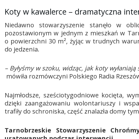
Koty w kawalerce – dramatyczna inte
Niedawno stowarzyszenie stanęło w obl
pozostawionym w jednym z mieszkań w Tarn
o powierzchni 30 m², żyjąc w trudnych war
do jedzenia.
– Byłyśmy w szoku, widząc, jak koty wyłaniają
mówiła rozmówczyni Polskiego Radia Rzeszów
Najmłodsze, sześciotygodniowe kocięta, wym
dzięki zaangażowaniu wolontariuszy i wspar
trafiły do schroniska, część znalazła domy t
Tarnobrzeskie Stowarzyszenie Chrońm
uratowanych podczas interwencji.