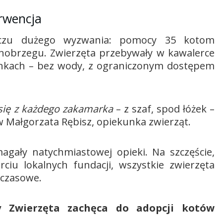
rwencja
iczu dużego wyzwania: pomocy 35 kotom
obrzegu. Zwierzęta przebywały w kawalerce
unkach – bez wody, z ograniczonym dostępem
 się z każdego zakamarka
– z szaf, spod łóżek –
 Małgorzata Rębisz, opiekunka zwierząt.
agały natychmiastowej opieki. Na szczęście,
ciu lokalnych fundacji, wszystkie zwierzęta
ymczasowe.
y Zwierzęta zachęca do adopcji kotów