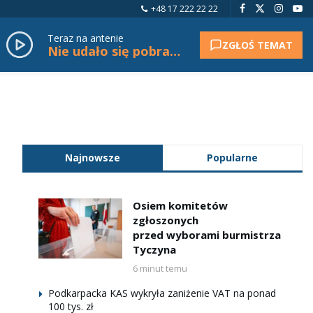
+48 17 222 22 22
Teraz na antenie
ZGŁOŚ TEMAT
Nie udało się pobrać tytułu.
Najnowsze
Popularne
Osiem komitetów
zgłoszonych
przed wyborami burmistrza
Tyczyna
6 minut temu
Podkarpacka KAS wykryła zaniżenie VAT na ponad
100 tys. zł