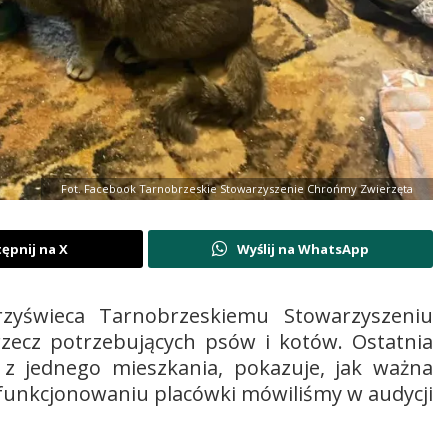
Fot. Facebook Tarnobrzeskie Stowarzyszenie Chrońmy Zwierzęta
ępnij na X
Wyślij na WhatsApp
zyświeca Tarnobrzeskiemu Stowarzyszeniu
rzecz potrzebujących psów i kotów. Ostatnia
z jednego mieszkania, pokazuje, jak ważna
 i funkcjonowaniu placówki mówiliśmy w audycji