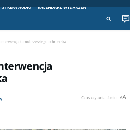
STREFA AUDIO
KALENDARZ WYDARZEŃ
 interwencja tarnobrzeskiego schroniska
interwencja
ka
A
Czas czytania: 4 min.
A
py