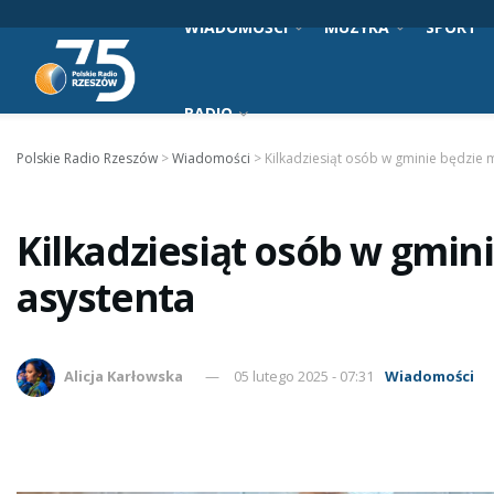
WIADOMOŚCI
MUZYKA
SPORT
RADIO
Polskie Radio Rzeszów
>
Wiadomości
>
Kilkadziesiąt osób w gminie będzie 
Kilkadziesiąt osób w gmin
asystenta
Alicja Karłowska
05 lutego 2025 - 07:31
Wiadomości