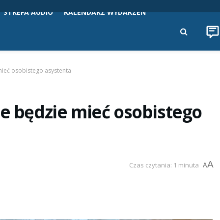
STREFA AUDIO
KALENDARZ WYDARZEŃ
mieć osobistego asystenta
ie będzie mieć osobistego
A
Czas czytania: 1 minuta
A