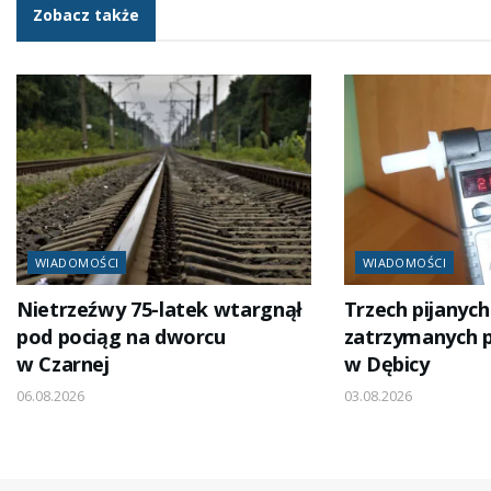
Zobacz także
WIADOMOŚCI
WIADOMOŚCI
Nietrzeźwy 75-latek wtargnął
Trzech pijanyc
pod pociąg na dworcu
zatrzymanych pr
w Czarnej
w Dębicy
06.08.2026
03.08.2026