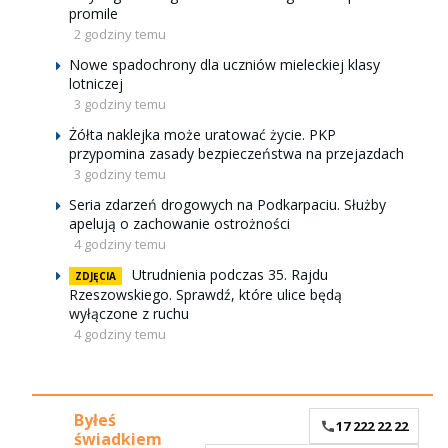
promile
2 godziny temu
Nowe spadochrony dla uczniów mieleckiej klasy
lotniczej
3 godziny temu
Żółta naklejka może uratować życie. PKP
przypomina zasady bezpieczeństwa na przejazdach
3 godziny temu
Seria zdarzeń drogowych na Podkarpaciu. Służby
apelują o zachowanie ostrożności
4 godziny temu
Utrudnienia podczas 35. Rajdu
ZDJĘCIA
Rzeszowskiego. Sprawdź, które ulice będą
wyłączone z ruchu
4 godziny temu
Byłeś
17 222 22 22
świadkiem