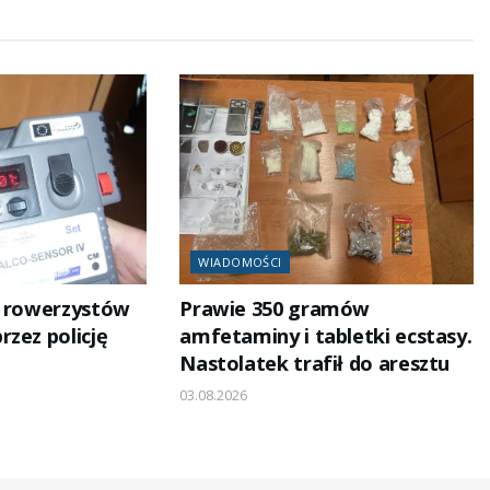
WIADOMOŚCI
h rowerzystów
Prawie 350 gramów
zez policję
amfetaminy i tabletki ecstasy.
Nastolatek trafił do aresztu
03.08.2026