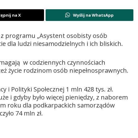
ępnij na X
Wyślij na WhatsApp
 z programu „Asystent osobisty osób
 dla ludzi niesamodzielnych i ich bliskich.
omagają w codziennych czynnościach
 też życie rodzinom osób niepełnosprawnych.
 i Polityki Społecznej 1 mln 428 tys. zł.
że i gdyby było więcej pieniędzy, z naborem
tym roku dla podkarpackich samorządów
zyło 74 mln zł.