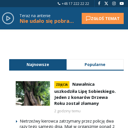
+48 17 222 22 22
Teraz na antenie
ZGŁOŚ TEMAT
Nie udało się pobrać tytułu.
Najnowsze
Popularne
Nawałnica
ZDJĘCIA
uszkodziła Lipę Sobieskiego.
Jeden z konarów Drzewa
Roku został złamany
2 godziny temu
Nietrzeźwy kierowca zatrzymany przez policję dwa
razy tego samego dnia. Miał w organizmie ponad 2