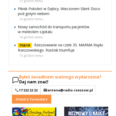
13 godzin temu
Piknik Pokoleń w Dębicy. Wieczorem Silent Disco
pod gołym niebem
14 godzin temu
Nowy samochód do transportu pacjentów
w mieleckim szpitalu
14 godzin temu
Rzeszowianie na czele 35. MARMA Rajdu
ZDJĘCIA
Rzeszowskiego. Rzeźnik triumfuje
15 godzin temu
Byłeś świadkiem ważnego wydarzenia?
Daj nam znać!
17 222 22 22
antena@radio.rzeszow.pl
Otwórz formularz