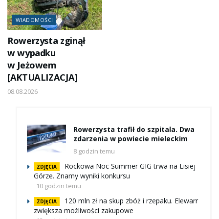
WIADOMOŚCI
Rowerzysta zginął
w wypadku
w Jeżowem
[AKTUALIZACJA]
08.08.2026
Rowerzysta trafił do szpitala. Dwa
zdarzenia w powiecie mieleckim
8 godzin temu
Rockowa Noc Summer GIG trwa na Lisiej
ZDJĘCIA
Górze. Znamy wyniki konkursu
10 godzin temu
120 mln zł na skup zbóż i rzepaku. Elewarr
ZDJĘCIA
zwiększa możliwości zakupowe