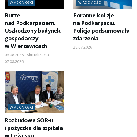
WIADOMOŚCI
WIADOMOŚCI
Burze
Poranne kolizje
nad Podkarpaciem.
na Podkarpaciu.
Uszkodzony budynek
Policja podsumowała
gospodarczy
zdarzenia
w Wierzawicach
28.07.2026
06.08.2026 - Aktualizacja
07.08.2026
WIADOMOŚCI
Rozbudowa SOR-u
i pożyczka dla szpitala
w Leżajsku