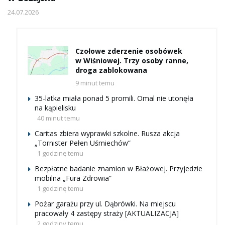
24.07.2026
Czołowe zderzenie osobówek
w Wiśniowej. Trzy osoby ranne,
droga zablokowana
9 minut temu
35-latka miała ponad 5 promili. Omal nie utonęła
na kąpielisku
40 minut temu
Caritas zbiera wyprawki szkolne. Rusza akcja
„Tornister Pełen Uśmiechów”
1 godzinę temu
Bezpłatne badanie znamion w Błażowej. Przyjedzie
mobilna „Fura Zdrowia”
1 godzinę temu
Pożar garażu przy ul. Dąbrówki. Na miejscu
pracowały 4 zastępy straży [AKTUALIZACJA]
2 godziny temu