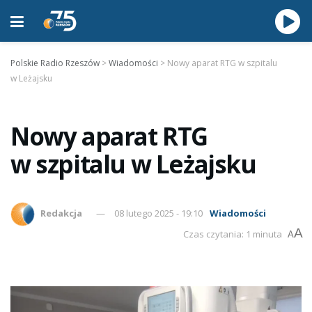
Polskie Radio Rzeszów
>
Wiadomości
>
Nowy aparat RTG w szpitalu
w Leżajsku
Nowy aparat RTG
w szpitalu w Leżajsku
Redakcja
08 lutego 2025 - 19:10
Wiadomości
A
Czas czytania: 1 minuta
A