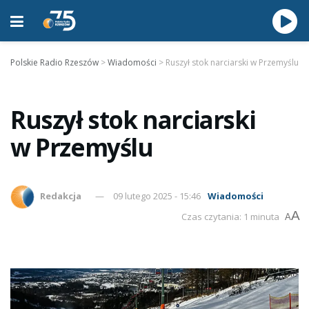
Polskie Radio Rzeszów
>
Wiadomości
>
Ruszył stok narciarski w Przemyślu
Ruszył stok narciarski
w Przemyślu
Redakcja
09 lutego 2025 - 15:46
Wiadomości
A
Czas czytania: 1 minuta
A