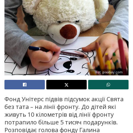
Fot. pixabay.com
Фонд Унітерс підвів підсумок акції Свята
без тата – на лінії фронту. До дітей які
живуть 10 кілометрів від лінії фронту
потрапило більше 5 тисяч подарунків.
Розповідає голова фонду Галина