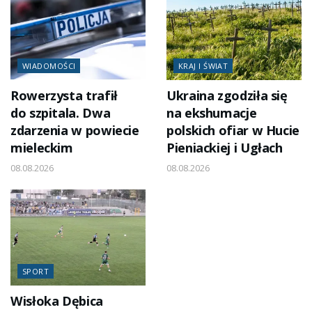
WIADOMOŚCI
KRAJ I ŚWIAT
Rowerzysta trafił
Ukraina zgodziła się
do szpitala. Dwa
na ekshumacje
zdarzenia w powiecie
polskich ofiar w Hucie
mieleckim
Pieniackiej i Ugłach
08.08.2026
08.08.2026
SPORT
Wisłoka Dębica