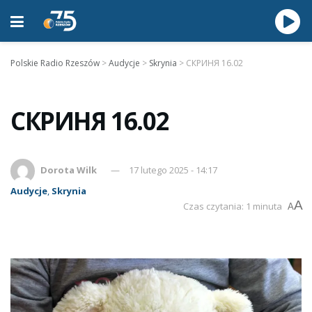
Polskie Radio Rzeszów
>
Audycje
>
Skrynia
>
СКРИНЯ 16.02
СКРИНЯ 16.02
Dorota Wilk
17 lutego 2025 - 14:17
Audycje
,
Skrynia
A
Czas czytania: 1 minuta
A