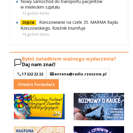
Nowy samochód do transportu pacjentów
w mieleckim szpitalu
13 godzin temu
Rzeszowianie na czele 35. MARMA Rajdu
ZDJĘCIA
Rzeszowskiego. Rzeźnik triumfuje
14 godzin temu
Byłeś świadkiem ważnego wydarzenia?
Daj nam znać!
17 222 22 22
antena@radio.rzeszow.pl
Otwórz formularz