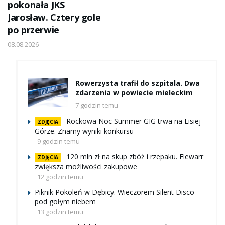
pokonała JKS
Jarosław. Cztery gole
po przerwie
08.08.2026
Rowerzysta trafił do szpitala. Dwa
zdarzenia w powiecie mieleckim
7 godzin temu
Rockowa Noc Summer GIG trwa na Lisiej
ZDJĘCIA
Górze. Znamy wyniki konkursu
9 godzin temu
120 mln zł na skup zbóż i rzepaku. Elewarr
ZDJĘCIA
zwiększa możliwości zakupowe
12 godzin temu
Piknik Pokoleń w Dębicy. Wieczorem Silent Disco
pod gołym niebem
13 godzin temu