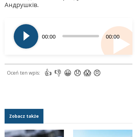
Андрушків.
Odtwarzacz
plików
dźwiękowych
00:00
00:00
Zobacz także