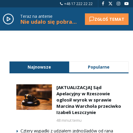
+48 17 222 22 22
Teraz na antenie
ZGŁOŚ TEMAT
Nie udało się pobrać tytułu.
Najnowsze
Popularne
[AKTUALIZACJA] Sąd
Apelacyjny w Rzeszowie
ogłosił wyrok w sprawie
Marcina Warchoła przeciwko
Izabeli Leszczynie
48 minut temu
Cztery wypadki z udziałem jednośladów od rana