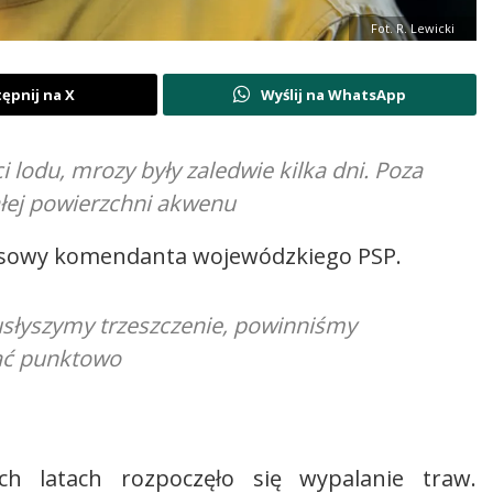
Fot. R. Lewicki
ępnij na X
Wyślij na WhatsApp
i lodu, mrozy były zaledwie kilka dni. Poza
całej powierzchni akwenu
prasowy komendanta wojewódzkiego PSP.
i usłyszymy trzeszczenie, powinniśmy
kać punktowo
 latach rozpoczęło się wypalanie traw.