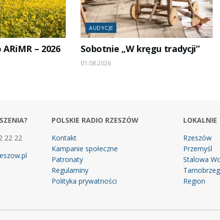
AUDYCJE
o ARiMR – 2026
Sobotnie „W kręgu tradycji”
01.08.2026
SZENIA?
POLSKIE RADIO RZESZÓW
LOKALNIE
2 22 22
Kontakt
Rzeszów
Kampanie społeczne
Przemyśl
eszow.pl
Patronaty
Stalowa Wo
Regulaminy
Tarnobrze
Polityka prywatności
Region