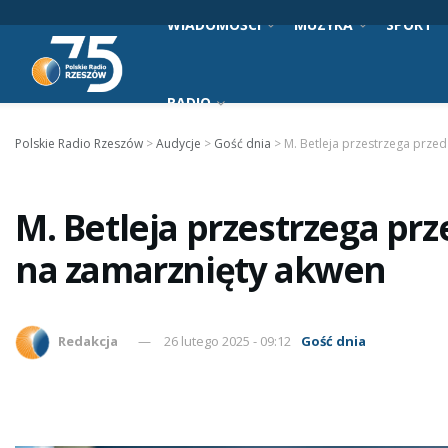
WIADOMOŚCI
MUZYKA
SPORT
RADIO
Polskie Radio Rzeszów
>
Audycje
>
Gość dnia
>
M. Betleja przestrzega prz
M. Betleja przestrzega p
na zamarznięty akwen
Redakcja
26 lutego 2025 - 09:12
Gość dnia