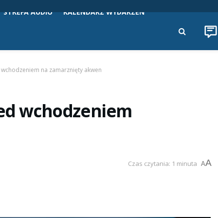
STREFA AUDIO
KALENDARZ WYDARZEŃ
ed wchodzeniem na zamarznięty akwen
rzed wchodzeniem
A
Czas czytania: 1 minuta
A