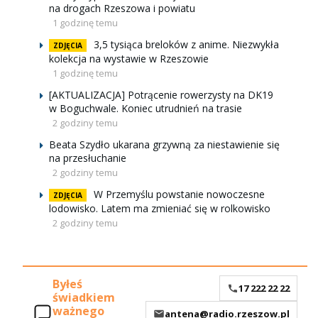
na drogach Rzeszowa i powiatu
1 godzinę temu
3,5 tysiąca breloków z anime. Niezwykła
ZDJĘCIA
kolekcja na wystawie w Rzeszowie
1 godzinę temu
[AKTUALIZACJA] Potrącenie rowerzysty na DK19
w Boguchwale. Koniec utrudnień na trasie
2 godziny temu
Beata Szydło ukarana grzywną za niestawienie się
na przesłuchanie
2 godziny temu
W Przemyślu powstanie nowoczesne
ZDJĘCIA
lodowisko. Latem ma zmieniać się w rolkowisko
2 godziny temu
Byłeś
17 222 22 22
świadkiem
ważnego
antena@radio.rzeszow.pl