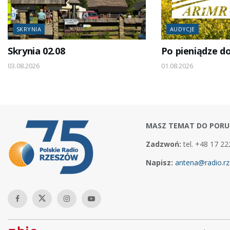
SKRYNIA
AUDYCJE
Skrynia 02.08
Po pieniądze d
03.08.2026
01.08.2026
MASZ TEMAT DO PORU
Zadzwoń:
tel. +48 17 22
Napisz:
antena@radio.rz