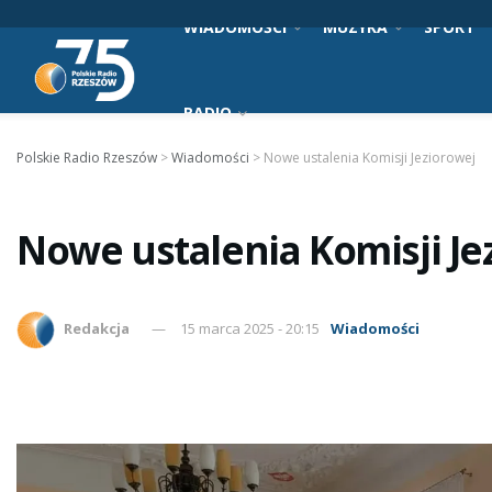
WIADOMOŚCI
MUZYKA
SPORT
RADIO
Polskie Radio Rzeszów
>
Wiadomości
>
Nowe ustalenia Komisji Jeziorowej
Nowe ustalenia Komisji Je
Redakcja
15 marca 2025 - 20:15
Wiadomości