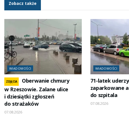
Zobacz także
WIADOMOŚCI
WIADOMOŚCI
Oberwanie chmury
71-latek uderzy
ZDJĘCIA
zaparkowane au
w Rzeszowie. Zalane ulice
do szpitala
i dziesiątki zgłoszeń
do strażaków
07.08.2026
07.08.2026