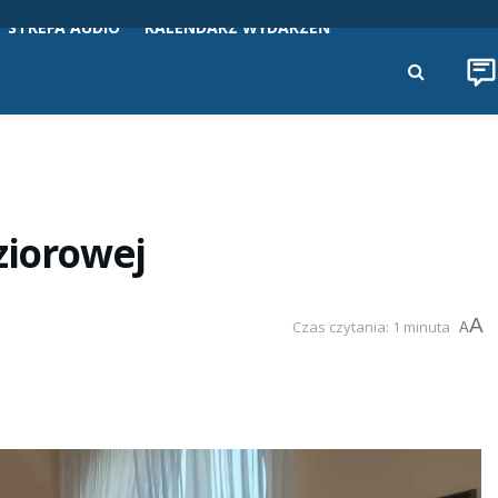
STREFA AUDIO
KALENDARZ WYDARZEŃ
ziorowej
A
Czas czytania: 1 minuta
A