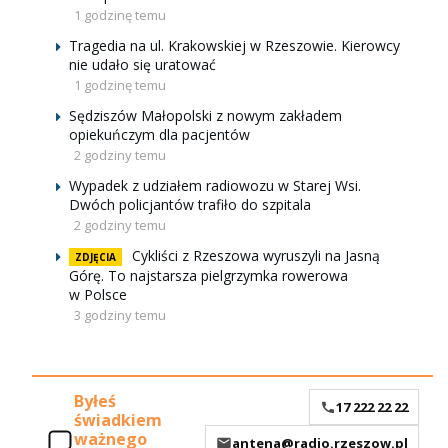
1 godzinę temu
Tragedia na ul. Krakowskiej w Rzeszowie. Kierowcy
nie udało się uratować
1 godzinę temu
Sędziszów Małopolski z nowym zakładem
opiekuńczym dla pacjentów
2 godziny temu
Wypadek z udziałem radiowozu w Starej Wsi.
Dwóch policjantów trafiło do szpitala
2 godziny temu
Cykliści z Rzeszowa wyruszyli na Jasną
ZDJĘCIA
Górę. To najstarsza pielgrzymka rowerowa
w Polsce
3 godziny temu
Byłeś
17 222 22 22
świadkiem
ważnego
antena@radio.rzeszow.pl