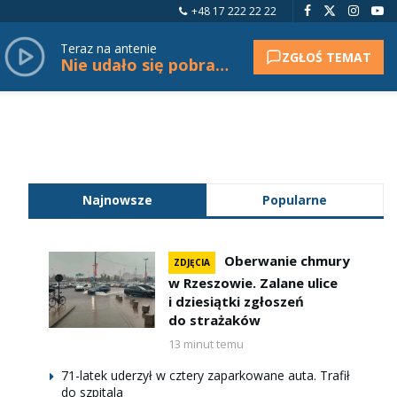
+48 17 222 22 22
Teraz na antenie
ZGŁOŚ TEMAT
Nie udało się pobrać tytułu.
Najnowsze
Popularne
Oberwanie chmury
ZDJĘCIA
w Rzeszowie. Zalane ulice
i dziesiątki zgłoszeń
do strażaków
13 minut temu
71-latek uderzył w cztery zaparkowane auta. Trafił
do szpitala